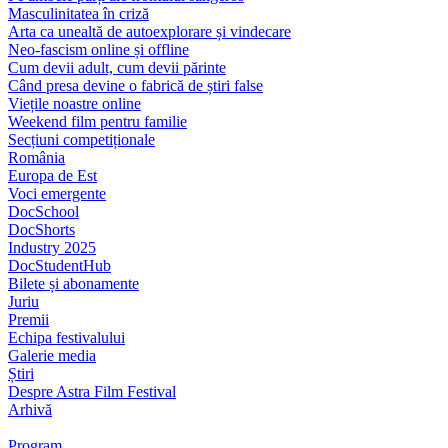
Masculinitatea în criză
Arta ca unealtă de autoexplorare și vindecare
Neo-fascism online și offline
Cum devii adult, cum devii părinte
Când presa devine o fabrică de știri false
Viețile noastre online
Weekend film pentru familie
Secțiuni competiționale
România
Europa de Est
Voci emergente
DocSchool
DocShorts
Industry 2025
DocStudentHub
Bilete și abonamente
Juriu
Premii
Echipa festivalului
Galerie media
Știri
Despre Astra Film Festival
Arhivă
Program