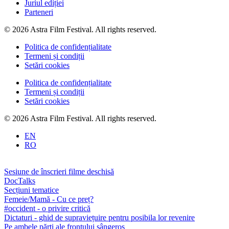
Juriul ediției
Parteneri
© 2026 Astra Film Festival. All rights reserved.
Politica de confidențialitate
Termeni și condiții
Setări cookies
Politica de confidențialitate
Termeni și condiții
Setări cookies
© 2026 Astra Film Festival. All rights reserved.
EN
RO
Sesiune de înscrieri filme deschisă
DocTalks
Secțiuni tematice
Femeie/Mamă - Cu ce preț?
#occident - o privire critică
Dictaturi - ghid de supraviețuire pentru posibila lor revenire
Pe ambele părți ale frontului sângeros