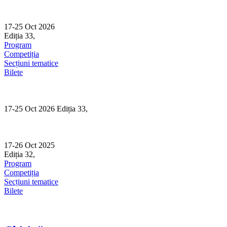
Skip
to
content
17-25 Oct 2026
Ediția 33,
Sibiu
Program
Competiția
Secțiuni tematice
Bilete
17-25 Oct 2026 Ediția 33,
Sibiu
17-26 Oct 2025
Ediția 32,
Sibiu
Program
Competiția
Secțiuni tematice
Bilete