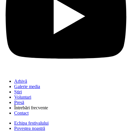
Arhivă
Galerie media
Știri
Voluntari
Presă
Întrebări frecvente
Contact
Echipa festivalului
Povestea noastră