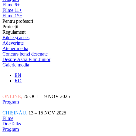
Filme 6+
Filme 11+
Filme 15+
Pentru profesori
Proiecții
Regulament
Bilete și acces
Adeverințe
Atelier media
Concurs benzi desenate
Despre Astra Film Junior
Galerie media
EN
RO
ONLINE,
26 OCT – 9 NOV 2025
Program
CHIȘINĂU,
13 – 15 NOV 2025
Filme
DocTalks
Program