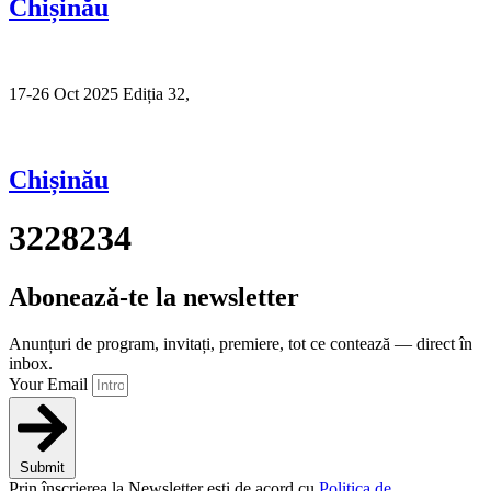
Chișinău
17-26 Oct 2025 Ediția 32,
Sibiu
Chișinău
3228234
Abonează-te la newsletter
Anunțuri de program, invitați, premiere, tot ce contează — direct în
inbox.
Your Email
Submit
Prin înscrierea la Newsletter ești de acord cu
Politica de