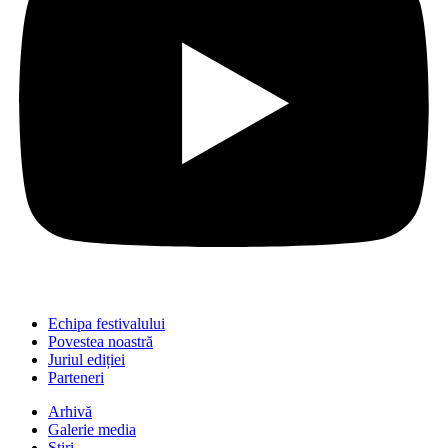
Echipa festivalului
Povestea noastră
Juriul ediției
Parteneri
Arhivă
Galerie media
Știri