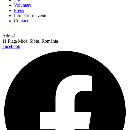
Voluntari
Presă
Întrebări frecvente
Contact
Adresă
11 Piața Mică, Sibiu, România
Facebook