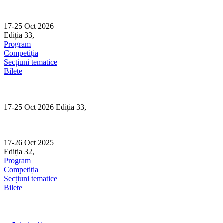
Skip
to
content
17-25 Oct 2026
Ediția 33,
Sibiu
Program
Competiția
Secțiuni tematice
Bilete
17-25 Oct 2026 Ediția 33,
Sibiu
17-26 Oct 2025
Ediția 32,
Sibiu
Program
Competiția
Secțiuni tematice
Bilete