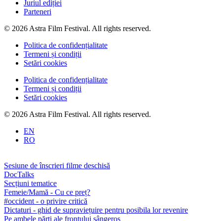
Juriul ediției
Parteneri
© 2026 Astra Film Festival. All rights reserved.
Politica de confidențialitate
Termeni și condiții
Setări cookies
Politica de confidențialitate
Termeni și condiții
Setări cookies
© 2026 Astra Film Festival. All rights reserved.
EN
RO
Sesiune de înscrieri filme deschisă
DocTalks
Secțiuni tematice
Femeie/Mamă - Cu ce preț?
#occident - o privire critică
Dictaturi - ghid de supraviețuire pentru posibila lor revenire
Pe ambele părți ale frontului sângeros