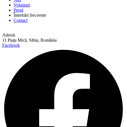
Voluntari
Presă
Întrebări frecvente
Contact
Adresă
11 Piața Mică, Sibiu, România
Facebook