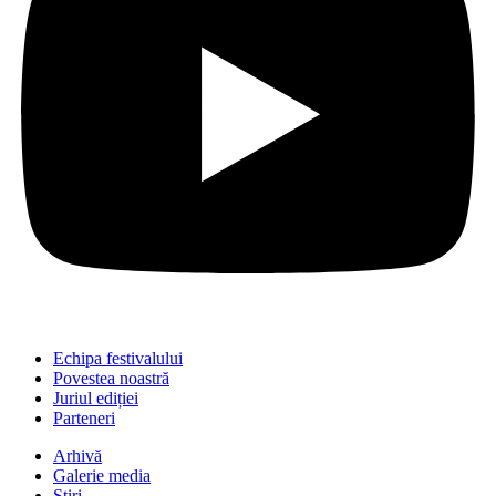
Echipa festivalului
Povestea noastră
Juriul ediției
Parteneri
Arhivă
Galerie media
Știri