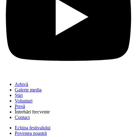
Arhivă
Galerie media
Știri
Voluntari
Presă
Întrebări frecvente
Contact
Echipa festivalului
Povestea noastră