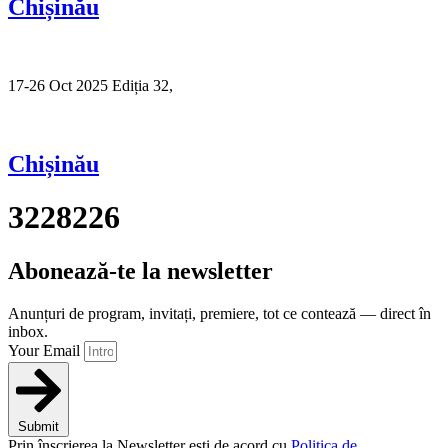
Chișinău
17-26 Oct 2025 Ediția 32,
Sibiu
Chișinău
3228226
Abonează-te la newsletter
Anunțuri de program, invitați, premiere, tot ce contează — direct în
inbox.
Your Email
Submit
Prin înscrierea la Newsletter ești de acord cu
Politica de