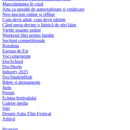
Masculinitatea în criză
Arta ca unealtă de autoexplorare și vindecare
Neo-fascism online și offline
Cum devii adult, cum devii părinte
Când presa devine o fabrică de știri false
Viețile noastre online
Weekend film pentru familie
Secțiuni competiționale
România
Europa de Est
Voci emergente
DocSchool
DocShorts
Industry 2025
DocStudentHub
Bilete și abonamente
Juriu
Premii
Echipa festivalului
Galerie media
Știri
Despre Astra Film Festival
Arhivă
Program