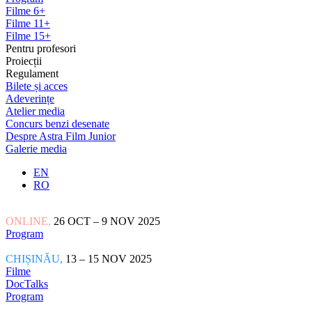
Filme 6+
Filme 11+
Filme 15+
Pentru profesori
Proiecții
Regulament
Bilete și acces
Adeverințe
Atelier media
Concurs benzi desenate
Despre Astra Film Junior
Galerie media
EN
RO
ONLINE,
26 OCT – 9 NOV 2025
Program
CHIȘINĂU,
13 – 15 NOV 2025
Filme
DocTalks
Program