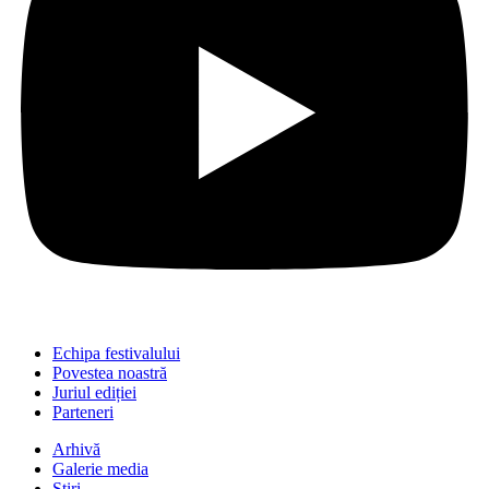
Echipa festivalului
Povestea noastră
Juriul ediției
Parteneri
Arhivă
Galerie media
Știri