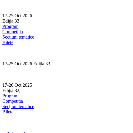
Skip
to
content
17-25 Oct 2026
Ediția 33,
Sibiu
Program
Competiția
Secțiuni tematice
Bilete
17-25 Oct 2026 Ediția 33,
Sibiu
17-26 Oct 2025
Ediția 32,
Sibiu
Program
Competiția
Secțiuni tematice
Bilete