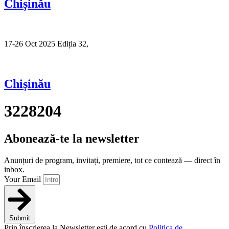
Chișinău
17-26 Oct 2025 Ediția 32,
Sibiu
Chișinău
3228204
Abonează-te la newsletter
Anunțuri de program, invitați, premiere, tot ce contează — direct în
inbox.
Your Email
Submit
Prin înscrierea la Newsletter ești de acord cu
Politica de