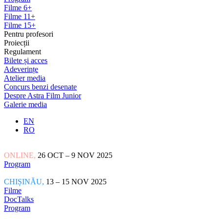
Filme 6+
Filme 11+
Filme 15+
Pentru profesori
Proiecții
Regulament
Bilete și acces
Adeverințe
Atelier media
Concurs benzi desenate
Despre Astra Film Junior
Galerie media
EN
RO
ONLINE,
26 OCT – 9 NOV 2025
Program
CHIȘINĂU,
13 – 15 NOV 2025
Filme
DocTalks
Program