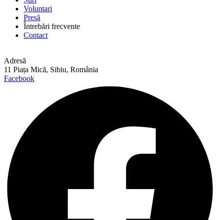
Voluntari
Presă
Întrebări frecvente
Contact
Adresă
11 Piața Mică, Sibiu, România
Facebook