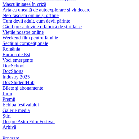
Masculinitatea în criză
Arta ca unealtă de autoexplorare și vindecare
Neo-fascism online și offline
Cum devii adult, cum devii părinte
Când presa devine o fabrică de știri false
Viețile noastre online
Weekend film pentru familie
Secțiuni competiționale
România
Europa de Est
Voci emergente
DocSchool
DocShorts
Industry 2025
DocStudentHub
Bilete și abonamente
Juriu
Premii
Echipa festivalului
Galerie media
Știri
Despre Astra Film Festival
Arhivă
Program