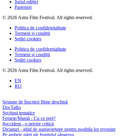
Juriul ediției
Parteneri
© 2026 Astra Film Festival. All rights reserved.
Politica de confidențialitate
Termeni și condiții
Setări cookies
Politica de confidențialitate
Termeni și condiții
Setări cookies
© 2026 Astra Film Festival. All rights reserved.
EN
RO
Sesiune de înscrieri filme deschisă
DocTalks
Secțiuni tematice
Femeie/Mamă - Cu ce preț?
#occident - o privire critică
Dictaturi - ghid de supraviețuire pentru posibila lor revenire
Pe ambele părți ale frontului sângeros