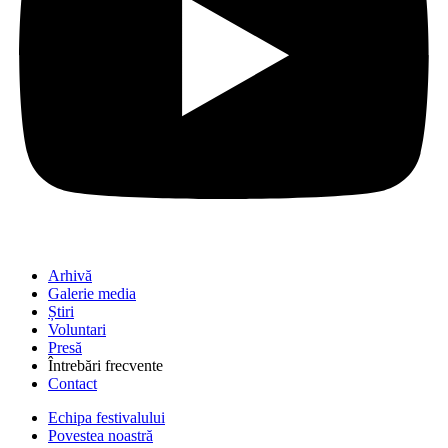
Arhivă
Galerie media
Știri
Voluntari
Presă
Întrebări frecvente
Contact
Echipa festivalului
Povestea noastră