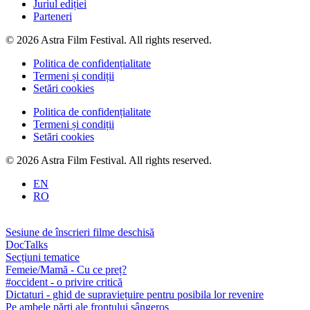
Juriul ediției
Parteneri
© 2026 Astra Film Festival. All rights reserved.
Politica de confidențialitate
Termeni și condiții
Setări cookies
Politica de confidențialitate
Termeni și condiții
Setări cookies
© 2026 Astra Film Festival. All rights reserved.
EN
RO
Sesiune de înscrieri filme deschisă
DocTalks
Secțiuni tematice
Femeie/Mamă - Cu ce preț?
#occident - o privire critică
Dictaturi - ghid de supraviețuire pentru posibila lor revenire
Pe ambele părți ale frontului sângeros