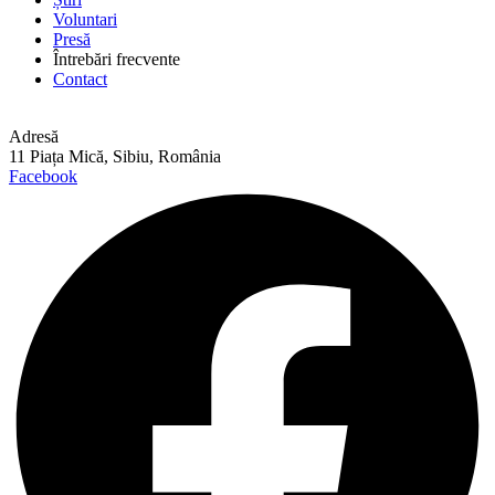
Voluntari
Presă
Întrebări frecvente
Contact
Adresă
11 Piața Mică, Sibiu, România
Facebook