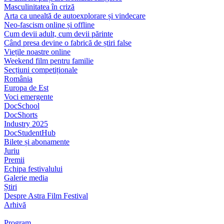
Masculinitatea în criză
Arta ca unealtă de autoexplorare și vindecare
Neo-fascism online și offline
Cum devii adult, cum devii părinte
Când presa devine o fabrică de știri false
Viețile noastre online
Weekend film pentru familie
Secțiuni competiționale
România
Europa de Est
Voci emergente
DocSchool
DocShorts
Industry 2025
DocStudentHub
Bilete și abonamente
Juriu
Premii
Echipa festivalului
Galerie media
Știri
Despre Astra Film Festival
Arhivă
Program