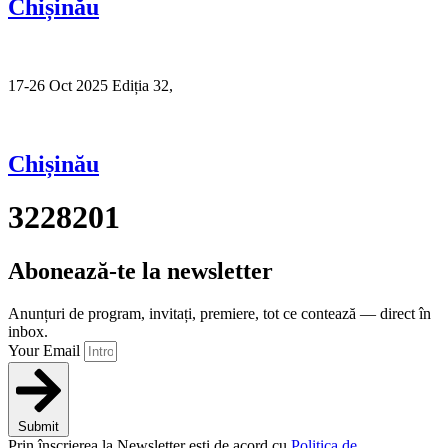
Chișinău
17-26 Oct 2025 Ediția 32,
Sibiu
Chișinău
3228201
Abonează-te la newsletter
Anunțuri de program, invitați, premiere, tot ce contează — direct în
inbox.
Your Email
Submit
Prin înscrierea la Newsletter ești de acord cu
Politica de