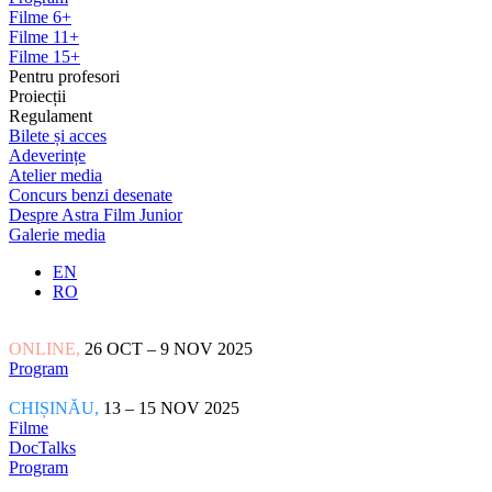
Filme 6+
Filme 11+
Filme 15+
Pentru profesori
Proiecții
Regulament
Bilete și acces
Adeverințe
Atelier media
Concurs benzi desenate
Despre Astra Film Junior
Galerie media
EN
RO
ONLINE,
26 OCT – 9 NOV 2025
Program
CHIȘINĂU,
13 – 15 NOV 2025
Filme
DocTalks
Program