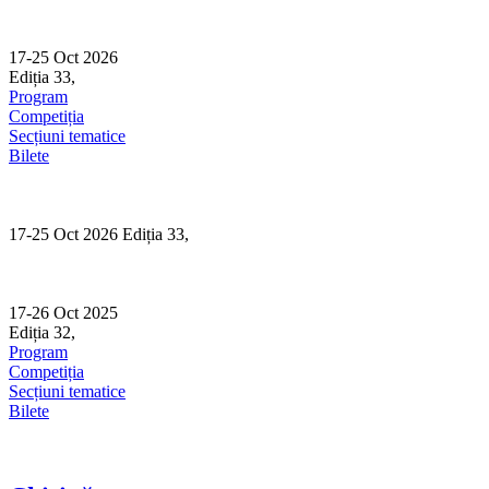
Skip
to
content
17-25 Oct 2026
Ediția 33,
Sibiu
Program
Competiția
Secțiuni tematice
Bilete
17-25 Oct 2026 Ediția 33,
Sibiu
17-26 Oct 2025
Ediția 32,
Sibiu
Program
Competiția
Secțiuni tematice
Bilete