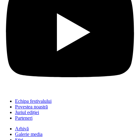
Echipa festivalului
Povestea noastră
Juriul ediției
Parteneri
Arhivă
Galerie media
Știri