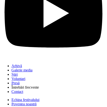
Arhivă
Galerie media
Știri
Voluntari
Presă
Întrebări frecvente
Contact
Echipa festivalului
Povestea noastră