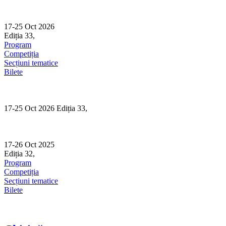
Skip
to
content
17-25 Oct 2026
Ediția 33,
Sibiu
Program
Competiția
Secțiuni tematice
Bilete
17-25 Oct 2026 Ediția 33,
Sibiu
17-26 Oct 2025
Ediția 32,
Sibiu
Program
Competiția
Secțiuni tematice
Bilete