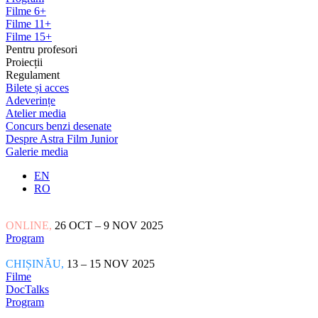
Filme 6+
Filme 11+
Filme 15+
Pentru profesori
Proiecții
Regulament
Bilete și acces
Adeverințe
Atelier media
Concurs benzi desenate
Despre Astra Film Junior
Galerie media
EN
RO
ONLINE,
26 OCT – 9 NOV 2025
Program
CHIȘINĂU,
13 – 15 NOV 2025
Filme
DocTalks
Program