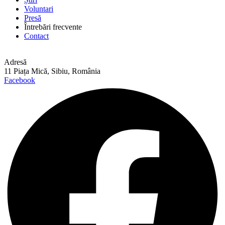
Voluntari
Presă
Întrebări frecvente
Contact
Adresă
11 Piața Mică, Sibiu, România
Facebook