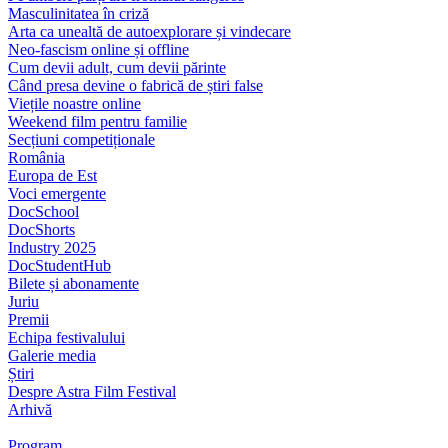
Masculinitatea în criză
Arta ca unealtă de autoexplorare și vindecare
Neo-fascism online și offline
Cum devii adult, cum devii părinte
Când presa devine o fabrică de știri false
Viețile noastre online
Weekend film pentru familie
Secțiuni competiționale
România
Europa de Est
Voci emergente
DocSchool
DocShorts
Industry 2025
DocStudentHub
Bilete și abonamente
Juriu
Premii
Echipa festivalului
Galerie media
Știri
Despre Astra Film Festival
Arhivă
Program