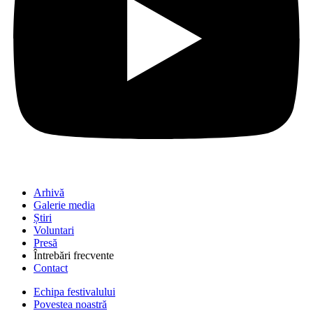
Arhivă
Galerie media
Știri
Voluntari
Presă
Întrebări frecvente
Contact
Echipa festivalului
Povestea noastră