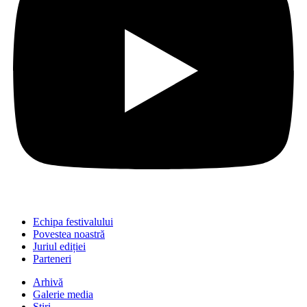
Echipa festivalului
Povestea noastră
Juriul ediției
Parteneri
Arhivă
Galerie media
Știri