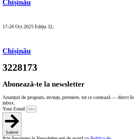
Chișinău
17-26 Oct 2025 Ediția 32,
Sibiu
Chișinău
3228173
Abonează-te la newsletter
Anunțuri de program, invitați, premiere, tot ce contează — direct în
inbox.
Your Email
Submit
Prin înscrierea la Newsletter ești de acord cu
Politica de