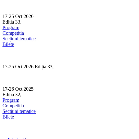
Skip
to
content
17-25 Oct 2026
Ediția 33,
Sibiu
Program
Competiția
Secțiuni tematice
Bilete
17-25 Oct 2026 Ediția 33,
Sibiu
17-26 Oct 2025
Ediția 32,
Sibiu
Program
Competiția
Secțiuni tematice
Bilete