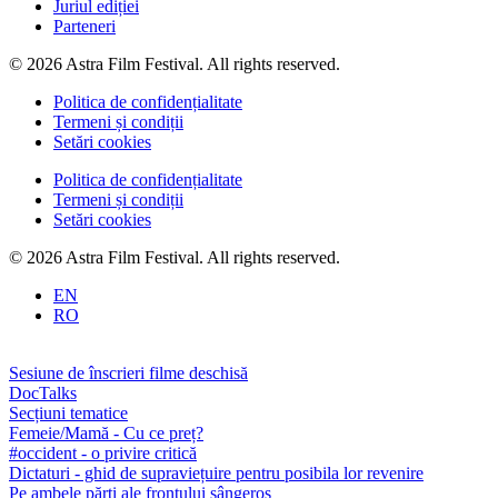
Juriul ediției
Parteneri
© 2026 Astra Film Festival. All rights reserved.
Politica de confidențialitate
Termeni și condiții
Setări cookies
Politica de confidențialitate
Termeni și condiții
Setări cookies
© 2026 Astra Film Festival. All rights reserved.
EN
RO
Sesiune de înscrieri filme deschisă
DocTalks
Secțiuni tematice
Femeie/Mamă - Cu ce preț?
#occident - o privire critică
Dictaturi - ghid de supraviețuire pentru posibila lor revenire
Pe ambele părți ale frontului sângeros