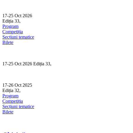
Skip
to
content
17-25 Oct 2026
Ediția 33,
Sibiu
Program
Competiția
Secțiuni tematice
Bilete
17-25 Oct 2026 Ediția 33,
Sibiu
17-26 Oct 2025
Ediția 32,
Sibiu
Program
Competiția
Secțiuni tematice
Bilete