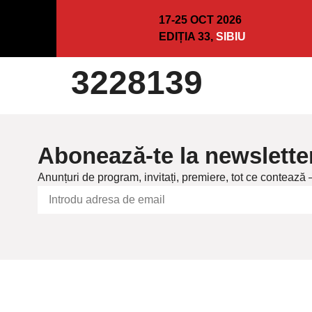
17-25 OCT 2026
EDIȚIA 33,
SIBIU
3228139
Abonează-te la newslette
Anunțuri de program, invitați, premiere, tot ce contează 