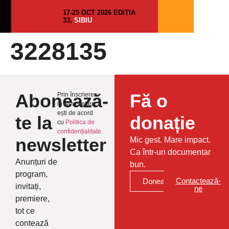
17-25 OCT 2026 EDIȚIA
33,
SIBIU
3228135
Abonează-
Fă o
Prin înscrierea
la Newsletter
ești de acord
te la
donație
cu
Politica de
confidențialitate.
newsletter
Mic gest. Mare impact.
Ca într-un documentar
Anunțuri de
bun.
program,
Contactează-
Donează
invitați,
ne
premiere,
tot ce
contează