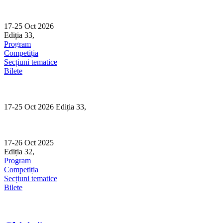
Skip
to
content
17-25 Oct 2026
Ediția 33,
Sibiu
Program
Competiția
Secțiuni tematice
Bilete
17-25 Oct 2026 Ediția 33,
Sibiu
17-26 Oct 2025
Ediția 32,
Sibiu
Program
Competiția
Secțiuni tematice
Bilete