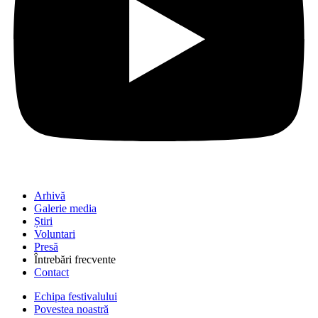
Arhivă
Galerie media
Știri
Voluntari
Presă
Întrebări frecvente
Contact
Echipa festivalului
Povestea noastră