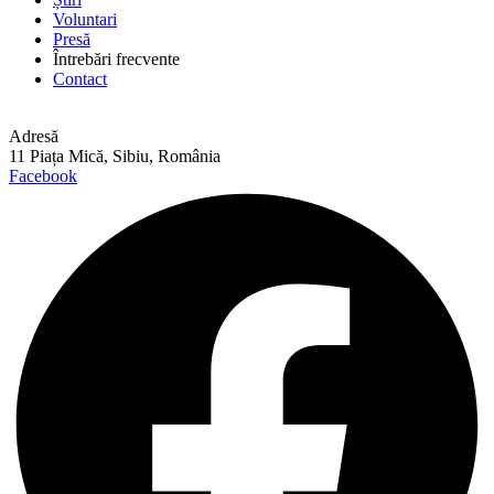
Voluntari
Presă
Întrebări frecvente
Contact
Adresă
11 Piața Mică, Sibiu, România
Facebook