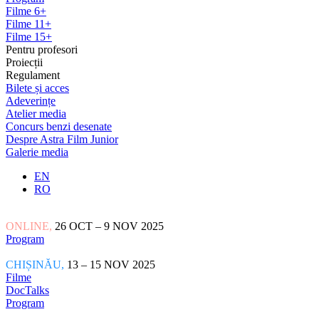
Filme 6+
Filme 11+
Filme 15+
Pentru profesori
Proiecții
Regulament
Bilete și acces
Adeverințe
Atelier media
Concurs benzi desenate
Despre Astra Film Junior
Galerie media
EN
RO
ONLINE,
26 OCT – 9 NOV 2025
Program
CHIȘINĂU,
13 – 15 NOV 2025
Filme
DocTalks
Program