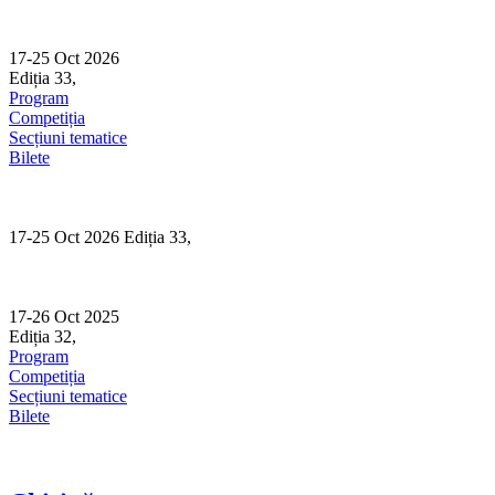
Skip
to
content
17-25 Oct 2026
Ediția 33,
Sibiu
Program
Competiția
Secțiuni tematice
Bilete
17-25 Oct 2026 Ediția 33,
Sibiu
17-26 Oct 2025
Ediția 32,
Sibiu
Program
Competiția
Secțiuni tematice
Bilete