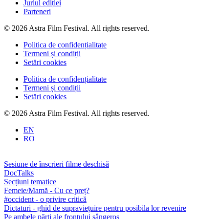
Juriul ediției
Parteneri
© 2026 Astra Film Festival. All rights reserved.
Politica de confidențialitate
Termeni și condiții
Setări cookies
Politica de confidențialitate
Termeni și condiții
Setări cookies
© 2026 Astra Film Festival. All rights reserved.
EN
RO
Sesiune de înscrieri filme deschisă
DocTalks
Secțiuni tematice
Femeie/Mamă - Cu ce preț?
#occident - o privire critică
Dictaturi - ghid de supraviețuire pentru posibila lor revenire
Pe ambele părți ale frontului sângeros