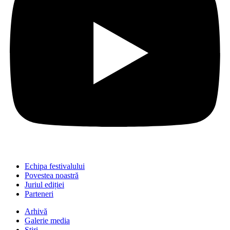
Echipa festivalului
Povestea noastră
Juriul ediției
Parteneri
Arhivă
Galerie media
Știri