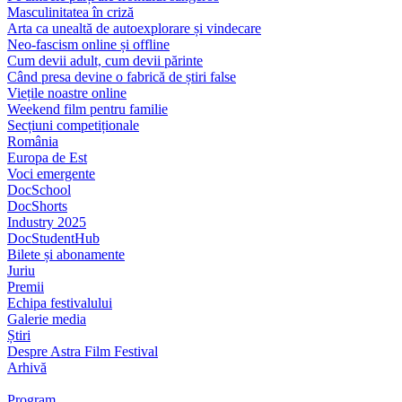
Masculinitatea în criză
Arta ca unealtă de autoexplorare și vindecare
Neo-fascism online și offline
Cum devii adult, cum devii părinte
Când presa devine o fabrică de știri false
Viețile noastre online
Weekend film pentru familie
Secțiuni competiționale
România
Europa de Est
Voci emergente
DocSchool
DocShorts
Industry 2025
DocStudentHub
Bilete și abonamente
Juriu
Premii
Echipa festivalului
Galerie media
Știri
Despre Astra Film Festival
Arhivă
Program