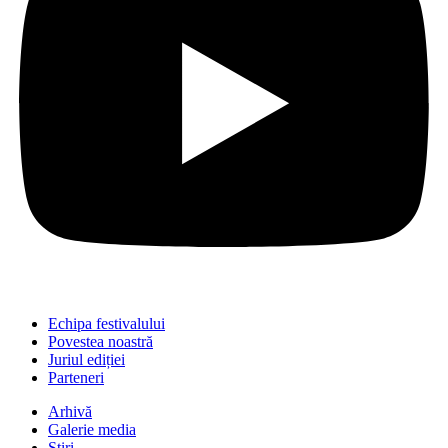
Echipa festivalului
Povestea noastră
Juriul ediției
Parteneri
Arhivă
Galerie media
Știri