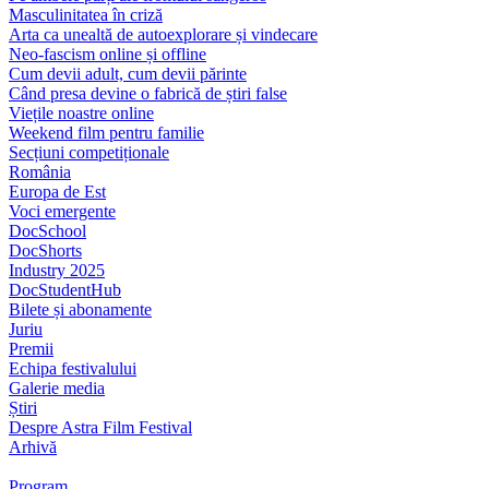
Masculinitatea în criză
Arta ca unealtă de autoexplorare și vindecare
Neo-fascism online și offline
Cum devii adult, cum devii părinte
Când presa devine o fabrică de știri false
Viețile noastre online
Weekend film pentru familie
Secțiuni competiționale
România
Europa de Est
Voci emergente
DocSchool
DocShorts
Industry 2025
DocStudentHub
Bilete și abonamente
Juriu
Premii
Echipa festivalului
Galerie media
Știri
Despre Astra Film Festival
Arhivă
Program