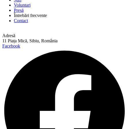
Voluntari
Presă
Întrebări frecvente
Contact
Adresă
11 Piața Mică, Sibiu, România
Facebook