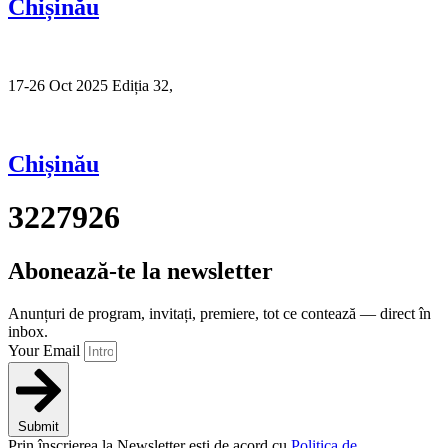
Chișinău
17-26 Oct 2025 Ediția 32,
Sibiu
Chișinău
3227926
Abonează-te la newsletter
Anunțuri de program, invitați, premiere, tot ce contează — direct în
inbox.
Your Email
Submit
Prin înscrierea la Newsletter ești de acord cu
Politica de