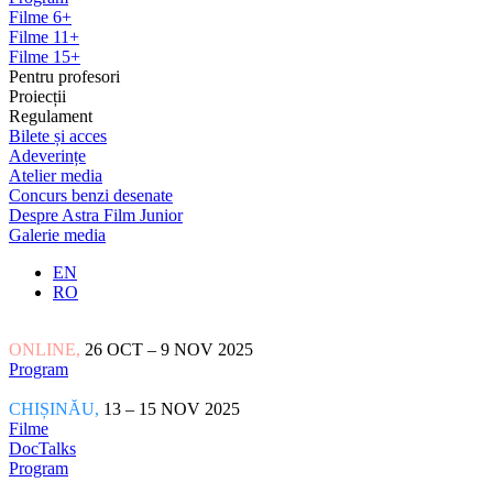
Filme 6+
Filme 11+
Filme 15+
Pentru profesori
Proiecții
Regulament
Bilete și acces
Adeverințe
Atelier media
Concurs benzi desenate
Despre Astra Film Junior
Galerie media
EN
RO
ONLINE,
26 OCT – 9 NOV 2025
Program
CHIȘINĂU,
13 – 15 NOV 2025
Filme
DocTalks
Program