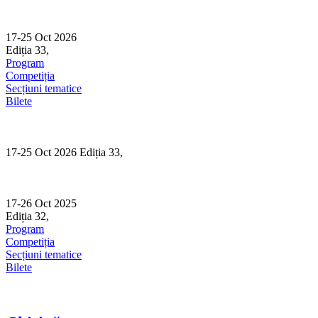
Skip
to
content
17-25 Oct 2026
Ediția 33,
Sibiu
Program
Competiția
Secțiuni tematice
Bilete
17-25 Oct 2026 Ediția 33,
Sibiu
17-26 Oct 2025
Ediția 32,
Sibiu
Program
Competiția
Secțiuni tematice
Bilete