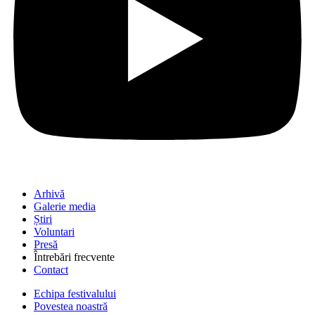
Arhivă
Galerie media
Știri
Voluntari
Presă
Întrebări frecvente
Contact
Echipa festivalului
Povestea noastră