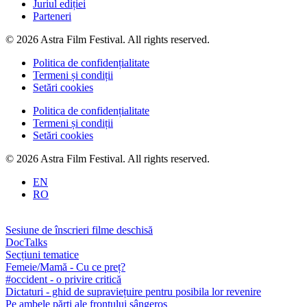
Juriul ediției
Parteneri
© 2026 Astra Film Festival. All rights reserved.
Politica de confidențialitate
Termeni și condiții
Setări cookies
Politica de confidențialitate
Termeni și condiții
Setări cookies
© 2026 Astra Film Festival. All rights reserved.
EN
RO
Sesiune de înscrieri filme deschisă
DocTalks
Secțiuni tematice
Femeie/Mamă - Cu ce preț?
#occident - o privire critică
Dictaturi - ghid de supraviețuire pentru posibila lor revenire
Pe ambele părți ale frontului sângeros