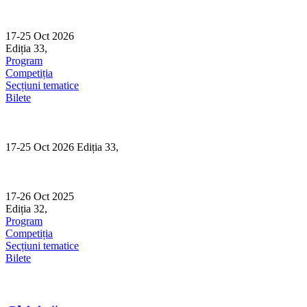
Skip
to
content
17-25 Oct 2026
Ediția 33,
Sibiu
Program
Competiția
Secțiuni tematice
Bilete
17-25 Oct 2026 Ediția 33,
Sibiu
17-26 Oct 2025
Ediția 32,
Sibiu
Program
Competiția
Secțiuni tematice
Bilete