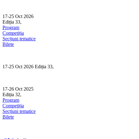
Skip
to
content
17-25 Oct 2026
Ediția 33,
Sibiu
Program
Competiția
Secțiuni tematice
Bilete
17-25 Oct 2026 Ediția 33,
Sibiu
17-26 Oct 2025
Ediția 32,
Sibiu
Program
Competiția
Secțiuni tematice
Bilete