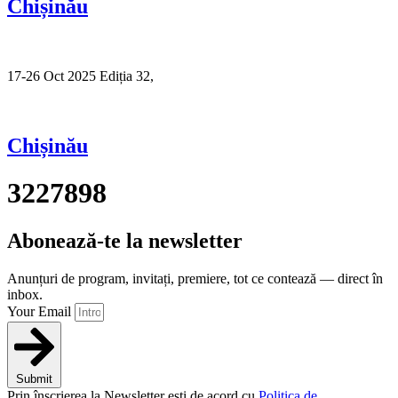
Chișinău
17-26 Oct 2025 Ediția 32,
Sibiu
Chișinău
3227898
Abonează-te la newsletter
Anunțuri de program, invitați, premiere, tot ce contează — direct în
inbox.
Your Email
Submit
Prin înscrierea la Newsletter ești de acord cu
Politica de