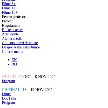
Filme 6+
Filme 11+
Filme 15+
Pentru profesori
Proiecții
Regulament
Bilete și acces
Adeverințe
Atelier media
Concurs benzi desenate
Despre Astra Film Junior
Galerie media
EN
RO
ONLINE,
26 OCT – 9 NOV 2025
Program
CHIȘINĂU,
13 – 15 NOV 2025
Filme
DocTalks
Program