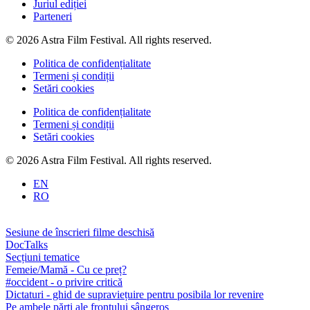
Juriul ediției
Parteneri
© 2026 Astra Film Festival. All rights reserved.
Politica de confidențialitate
Termeni și condiții
Setări cookies
Politica de confidențialitate
Termeni și condiții
Setări cookies
© 2026 Astra Film Festival. All rights reserved.
EN
RO
Sesiune de înscrieri filme deschisă
DocTalks
Secțiuni tematice
Femeie/Mamă - Cu ce preț?
#occident - o privire critică
Dictaturi - ghid de supraviețuire pentru posibila lor revenire
Pe ambele părți ale frontului sângeros