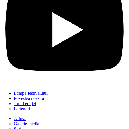
Echipa festivalului
Povestea noastră
Juriul ediției
Parteneri
Arhivă
Galerie media
Știri