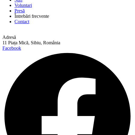
Voluntari
Presă
Întrebări frecvente
Contact
Adresă
11 Piața Mică, Sibiu, România
Facebook