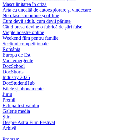
Masculinitatea în criză
Arta ca unealtă de autoexplorare și vindecare
Neo-fascism online și offline
Cum devii adult, cum devii părinte
Când presa devine o fabrică de știri false
Viețile noastre online
Weekend film pentru familie
Secțiuni competiționale
România
Europa de Est
Voci emergente
DocSchool
DocShorts
Industry 2025
DocStudentHub
Bilete și abonamente
Juriu
Premii
Echipa festivalului
Galerie media
Știri
Despre Astra Film Festival
Arhivă
Program