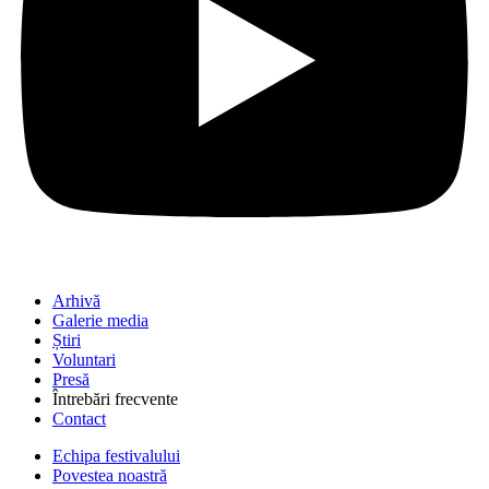
Arhivă
Galerie media
Știri
Voluntari
Presă
Întrebări frecvente
Contact
Echipa festivalului
Povestea noastră