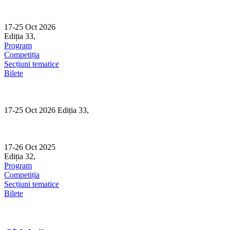
Skip
to
content
17-25 Oct 2026
Ediția 33,
Sibiu
Program
Competiția
Secțiuni tematice
Bilete
17-25 Oct 2026 Ediția 33,
Sibiu
17-26 Oct 2025
Ediția 32,
Sibiu
Program
Competiția
Secțiuni tematice
Bilete