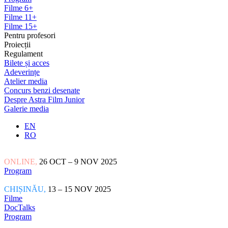
Filme 6+
Filme 11+
Filme 15+
Pentru profesori
Proiecții
Regulament
Bilete și acces
Adeverințe
Atelier media
Concurs benzi desenate
Despre Astra Film Junior
Galerie media
EN
RO
ONLINE,
26 OCT – 9 NOV 2025
Program
CHIȘINĂU,
13 – 15 NOV 2025
Filme
DocTalks
Program