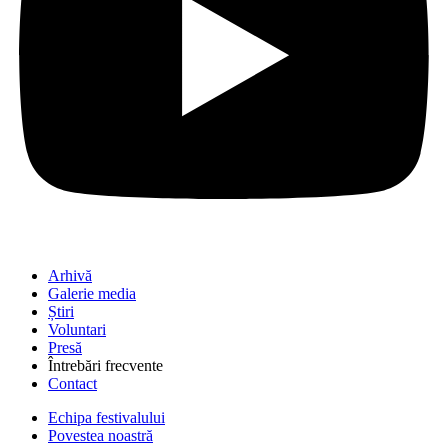
Arhivă
Galerie media
Știri
Voluntari
Presă
Întrebări frecvente
Contact
Echipa festivalului
Povestea noastră