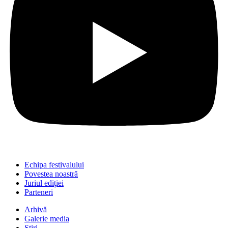
Echipa festivalului
Povestea noastră
Juriul ediției
Parteneri
Arhivă
Galerie media
Știri