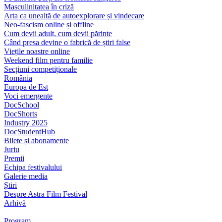
Masculinitatea în criză
Arta ca unealtă de autoexplorare și vindecare
Neo-fascism online și offline
Cum devii adult, cum devii părinte
Când presa devine o fabrică de știri false
Viețile noastre online
Weekend film pentru familie
Secțiuni competiționale
România
Europa de Est
Voci emergente
DocSchool
DocShorts
Industry 2025
DocStudentHub
Bilete și abonamente
Juriu
Premii
Echipa festivalului
Galerie media
Știri
Despre Astra Film Festival
Arhivă
Program