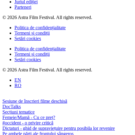
Juriul ediției
Parteneri
© 2026 Astra Film Festival. All rights reserved.
Politica de confidențialitate
Termeni și condiții
Setări cookies
Politica de confidențialitate
Termeni și condiții
Setări cookies
© 2026 Astra Film Festival. All rights reserved.
EN
RO
Sesiune de înscrieri filme deschisă
DocTalks
Secțiuni tematice
Femeie/Mamă - Cu ce preț?
#occident - o privire critică
Dictaturi - ghid de supraviețuire pentru posibila lor revenire
Pe ambele părți ale frontului sângeros