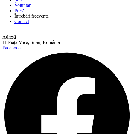
Voluntari
Presă
Întrebări frecvente
Contact
Adresă
11 Piața Mică, Sibiu, România
Facebook