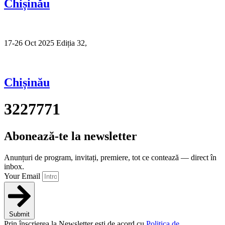
Chișinău
17-26 Oct 2025 Ediția 32,
Sibiu
Chișinău
3227771
Abonează-te la newsletter
Anunțuri de program, invitați, premiere, tot ce contează — direct în
inbox.
Your Email
Submit
Prin înscrierea la Newsletter ești de acord cu
Politica de