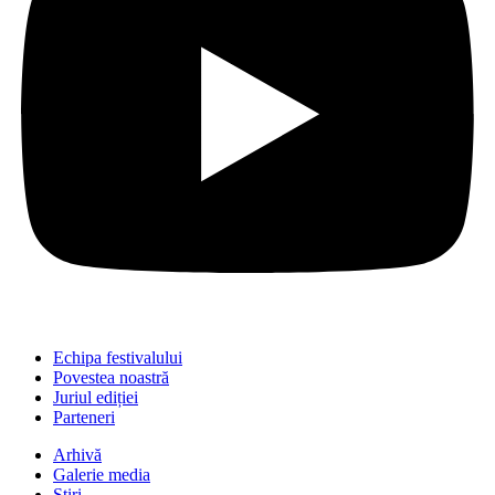
Echipa festivalului
Povestea noastră
Juriul ediției
Parteneri
Arhivă
Galerie media
Știri