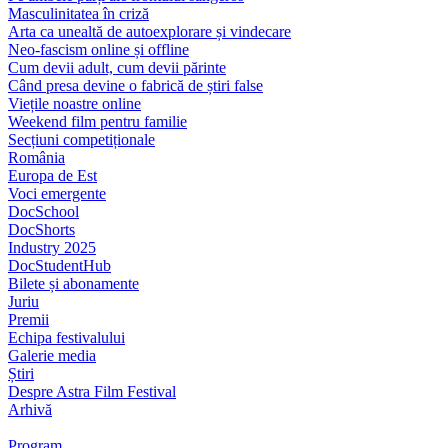
Masculinitatea în criză
Arta ca unealtă de autoexplorare și vindecare
Neo-fascism online și offline
Cum devii adult, cum devii părinte
Când presa devine o fabrică de știri false
Viețile noastre online
Weekend film pentru familie
Secțiuni competiționale
România
Europa de Est
Voci emergente
DocSchool
DocShorts
Industry 2025
DocStudentHub
Bilete și abonamente
Juriu
Premii
Echipa festivalului
Galerie media
Știri
Despre Astra Film Festival
Arhivă
Program