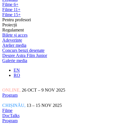
Filme 6+
Filme 11+
Filme 15+
Pentru profesori
Proiecții
Regulament
Bilete și acces
Adeverințe
Atelier media
Concurs benzi desenate
Despre Astra Film Junior
Galerie media
EN
RO
ONLINE,
26 OCT – 9 NOV 2025
Program
CHIȘINĂU,
13 – 15 NOV 2025
Filme
DocTalks
Program