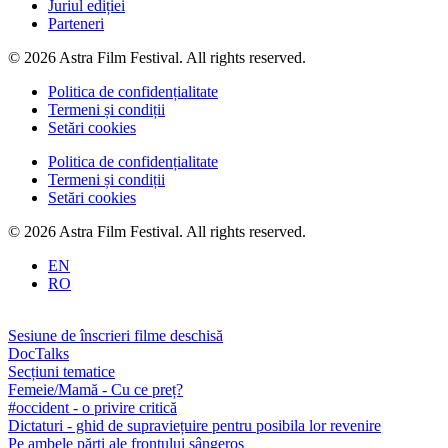
Juriul ediției
Parteneri
© 2026 Astra Film Festival. All rights reserved.
Politica de confidențialitate
Termeni și condiții
Setări cookies
Politica de confidențialitate
Termeni și condiții
Setări cookies
© 2026 Astra Film Festival. All rights reserved.
EN
RO
Sesiune de înscrieri filme deschisă
DocTalks
Secțiuni tematice
Femeie/Mamă - Cu ce preț?
#occident - o privire critică
Dictaturi - ghid de supraviețuire pentru posibila lor revenire
Pe ambele părți ale frontului sângeros