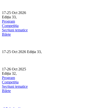
Skip
to
content
17-25 Oct 2026
Ediția 33,
Sibiu
Program
Competiția
Secțiuni tematice
Bilete
17-25 Oct 2026 Ediția 33,
Sibiu
17-26 Oct 2025
Ediția 32,
Sibiu
Program
Competiția
Secțiuni tematice
Bilete