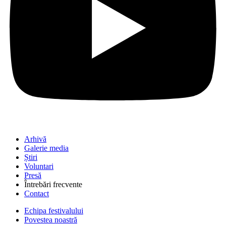
Arhivă
Galerie media
Știri
Voluntari
Presă
Întrebări frecvente
Contact
Echipa festivalului
Povestea noastră