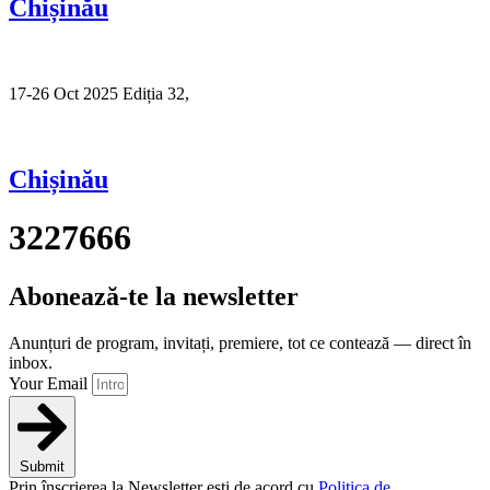
Chișinău
17-26 Oct 2025 Ediția 32,
Sibiu
Chișinău
3227666
Abonează-te la newsletter
Anunțuri de program, invitați, premiere, tot ce contează — direct în
inbox.
Your Email
Submit
Prin înscrierea la Newsletter ești de acord cu
Politica de