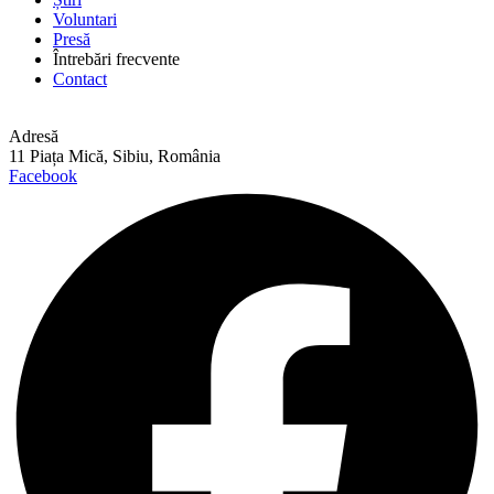
Voluntari
Presă
Întrebări frecvente
Contact
Adresă
11 Piața Mică, Sibiu, România
Facebook