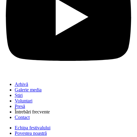
Arhivă
Galerie media
Știri
Voluntari
Presă
Întrebări frecvente
Contact
Echipa festivalului
Povestea noastră