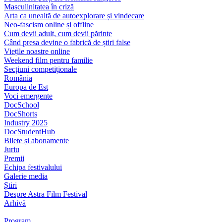
Masculinitatea în criză
Arta ca unealtă de autoexplorare și vindecare
Neo-fascism online și offline
Cum devii adult, cum devii părinte
Când presa devine o fabrică de știri false
Viețile noastre online
Weekend film pentru familie
Secțiuni competiționale
România
Europa de Est
Voci emergente
DocSchool
DocShorts
Industry 2025
DocStudentHub
Bilete și abonamente
Juriu
Premii
Echipa festivalului
Galerie media
Știri
Despre Astra Film Festival
Arhivă
Program