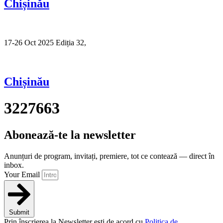
Chișinău
17-26 Oct 2025 Ediția 32,
Sibiu
Chișinău
3227663
Abonează-te la newsletter
Anunțuri de program, invitați, premiere, tot ce contează — direct în
inbox.
Your Email
Submit
Prin înscrierea la Newsletter ești de acord cu
Politica de