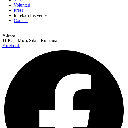
Voluntari
Presă
Întrebări frecvente
Contact
Adresă
11 Piața Mică, Sibiu, România
Facebook