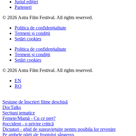
Juriul ediției
Parteneri
© 2026 Astra Film Festival. All rights reserved.
Politica de confidențialitate
Termeni și condiții
Setări cookies
Politica de confidențialitate
Termeni și condiții
Setări cookies
© 2026 Astra Film Festival. All rights reserved.
EN
RO
Sesiune de înscrieri filme deschisă
DocTalks
Secțiuni tematice
Femeie/Mamă - Cu ce preț?
#occident - o privire critică
Dictaturi - ghid de supraviețuire pentru posibila lor revenire
Pe ambele părți ale frontului sângeros