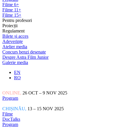
Filme 6+
Filme 11+
Filme 15+
Pentru profesori
Proiecții
Regulament
Bilete și acces
Adeverințe
Atelier media
Concurs benzi desenate
Despre Astra Film Junior
Galerie media
EN
RO
ONLINE,
26 OCT – 9 NOV 2025
Program
CHIȘINĂU,
13 – 15 NOV 2025
Filme
DocTalks
Program