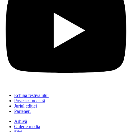
Echipa festivalului
Povestea noastră
Juriul ediției
Parteneri
Arhivă
Galerie media
Știri