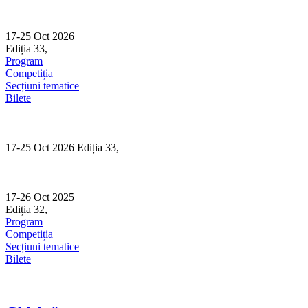
Skip
to
content
17-25 Oct 2026
Ediția 33,
Sibiu
Program
Competiția
Secțiuni tematice
Bilete
17-25 Oct 2026 Ediția 33,
Sibiu
17-26 Oct 2025
Ediția 32,
Sibiu
Program
Competiția
Secțiuni tematice
Bilete