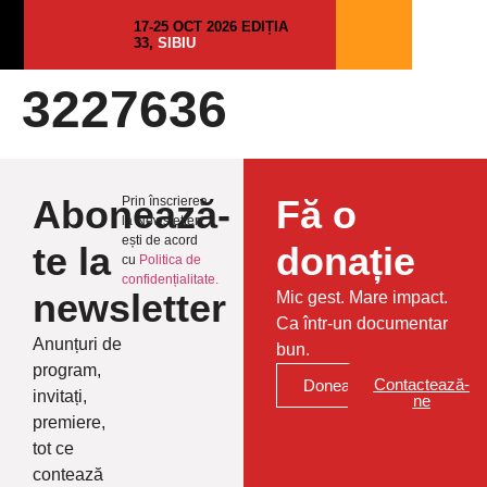
17-25 OCT 2026 EDIȚIA
33,
SIBIU
3227636
Abonează-
Fă o
Prin înscrierea
la Newsletter
ești de acord
te la
donație
cu
Politica de
confidențialitate.
newsletter
Mic gest. Mare impact.
Ca într-un documentar
Anunțuri de
bun.
program,
Contactează-
Donează
invitați,
ne
premiere,
tot ce
contează