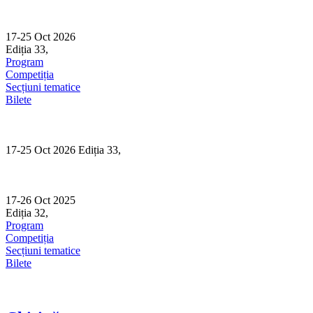
Skip
to
content
17-25 Oct 2026
Ediția 33,
Sibiu
Program
Competiția
Secțiuni tematice
Bilete
17-25 Oct 2026 Ediția 33,
Sibiu
17-26 Oct 2025
Ediția 32,
Sibiu
Program
Competiția
Secțiuni tematice
Bilete