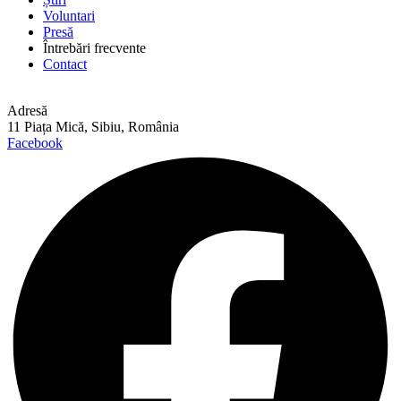
Voluntari
Presă
Întrebări frecvente
Contact
Adresă
11 Piața Mică, Sibiu, România
Facebook