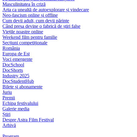
Masculinitatea în criză
Arta ca unealtă de autoexplorare și vindecare
Neo-fascism online și offline
Cum devii adult, cum devii părinte
Când presa devine o fabrică de știri false
Viețile noastre online
Weekend film pentru familie
Secțiuni competiționale
România
Europa de Est
Voci emergente
DocSchool
DocShorts
Industry 2025
DocStudentHub
Bilete și abonamente
Juriu
Premii
Echipa festivalului
Galerie media
Știri
Despre Astra Film Festival
Arhivă
Program