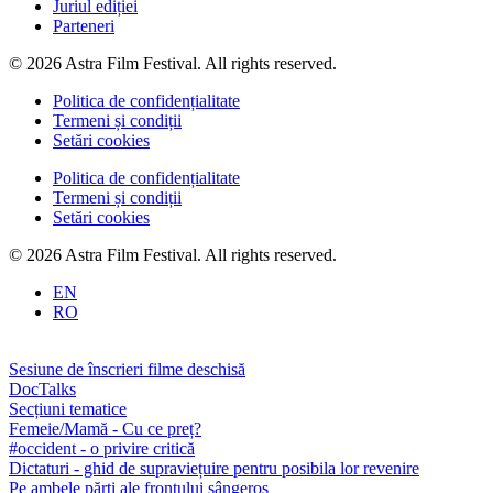
Juriul ediției
Parteneri
© 2026 Astra Film Festival. All rights reserved.
Politica de confidențialitate
Termeni și condiții
Setări cookies
Politica de confidențialitate
Termeni și condiții
Setări cookies
© 2026 Astra Film Festival. All rights reserved.
EN
RO
Sesiune de înscrieri filme deschisă
DocTalks
Secțiuni tematice
Femeie/Mamă - Cu ce preț?
#occident - o privire critică
Dictaturi - ghid de supraviețuire pentru posibila lor revenire
Pe ambele părți ale frontului sângeros