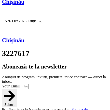
Chișinău
17-26 Oct 2025 Ediția 32,
Sibiu
Chișinău
3227617
Abonează-te la newsletter
Anunțuri de program, invitați, premiere, tot ce contează — direct în
inbox.
Your Email
Submit
Prin înscrierea la Newsletter ești de acord cu
Politica de