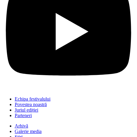
Echipa festivalului
Povestea noastră
Juriul ediției
Parteneri
Arhivă
Galerie media
Știri