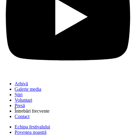
Arhivă
Galerie media
Știri
Voluntari
Presă
Întrebări frecvente
Contact
Echipa festivalului
Povestea noastră