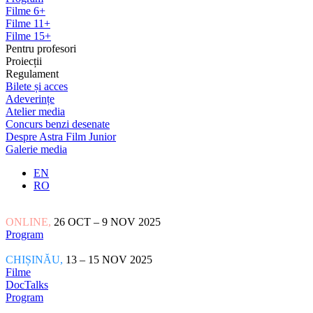
Filme 6+
Filme 11+
Filme 15+
Pentru profesori
Proiecții
Regulament
Bilete și acces
Adeverințe
Atelier media
Concurs benzi desenate
Despre Astra Film Junior
Galerie media
EN
RO
ONLINE,
26 OCT – 9 NOV 2025
Program
CHIȘINĂU,
13 – 15 NOV 2025
Filme
DocTalks
Program