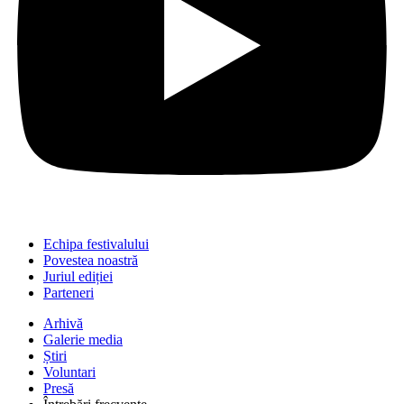
Echipa festivalului
Povestea noastră
Juriul ediției
Parteneri
Arhivă
Galerie media
Știri
Voluntari
Presă