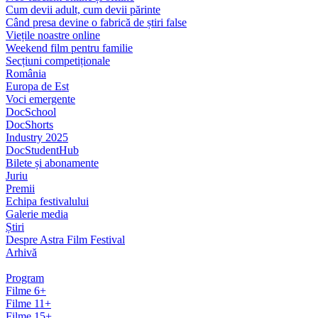
Cum devii adult, cum devii părinte
Când presa devine o fabrică de știri false
Viețile noastre online
Weekend film pentru familie
Secțiuni competiționale
România
Europa de Est
Voci emergente
DocSchool
DocShorts
Industry 2025
DocStudentHub
Bilete și abonamente
Juriu
Premii
Echipa festivalului
Galerie media
Știri
Despre Astra Film Festival
Arhivă
Program
Filme 6+
Filme 11+
Filme 15+