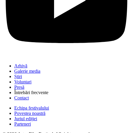
Arhivă
Galerie media
Știri
Voluntari
Presă
Întrebări frecvente
Contact
Echipa festivalului
Povestea noastră
Juriul ediției
Parteneri