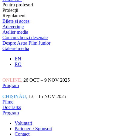
Pentru profesori
Proiecții
Regulament
Bilete și acces
Adeverințe
Atelier media
Concurs benzi desenate
Despre Astra Film Junior
Galerie media
EN
RO
ONLINE,
26 OCT – 9 NOV 2025
Program
CHIȘINĂU,
13 – 15 NOV 2025
Filme
DocTalks
Program
Voluntari
Parteneri / Sponsori
Contact