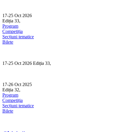
Skip
to
content
17-25 Oct 2026
Ediția 33,
Sibiu
Program
Competiția
Secțiuni tematice
Bilete
17-25 Oct 2026 Ediția 33,
Sibiu
17-26 Oct 2025
Ediția 32,
Sibiu
Program
Competiția
Secțiuni tematice
Bilete