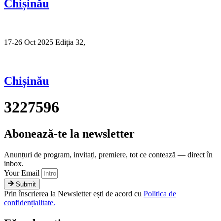
Chișinău
17-26 Oct 2025 Ediția 32,
Sibiu
Chișinău
3227596
Abonează-te la newsletter
Anunțuri de program, invitați, premiere, tot ce contează — direct în
inbox.
Your Email
Submit
Prin înscrierea la Newsletter ești de acord cu
Politica de
confidențialitate.