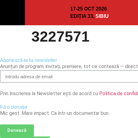
17-25 OCT 2026
EDIȚIA 33,
SIBIU
3227571
Abonează-te la newsletter
Anunțuri de program, invitați, premiere, tot ce contează — direct 
Prin înscrierea la Newsletter ești de acord cu
Politica de confid
Fă o donație
Mic gest. Mare impact. Ca într-un documentar bun.
Donează