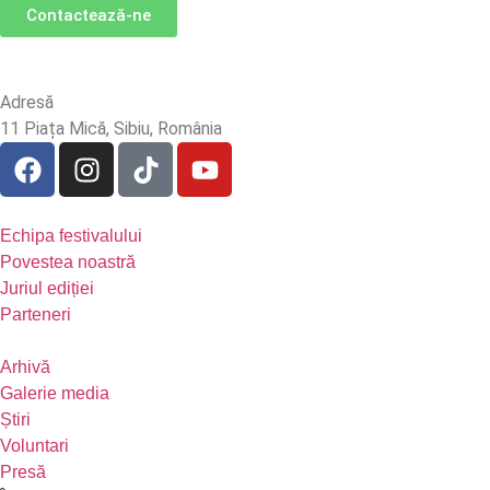
Contactează-ne
Adresă
11 Piața Mică, Sibiu, România
Echipa festivalului
Povestea noastră
Juriul ediției
Parteneri
Arhivă
Galerie media
Știri
Voluntari
Presă