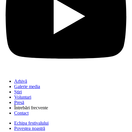
Arhivă
Galerie media
Știri
Voluntari
Presă
Întrebări frecvente
Contact
Echipa festivalului
Povestea noastră