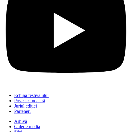
Echipa festivalului
Povestea noastră
Juriul ediției
Parteneri
Arhivă
Galerie media
Știri