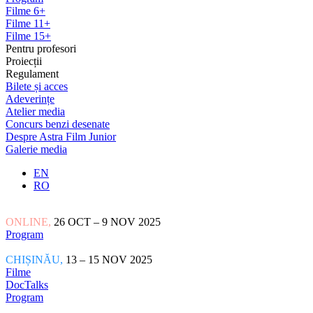
Filme 6+
Filme 11+
Filme 15+
Pentru profesori
Proiecții
Regulament
Bilete și acces
Adeverințe
Atelier media
Concurs benzi desenate
Despre Astra Film Junior
Galerie media
EN
RO
ONLINE,
26 OCT – 9 NOV 2025
Program
CHIȘINĂU,
13 – 15 NOV 2025
Filme
DocTalks
Program