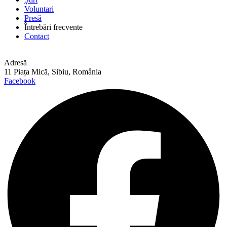
Voluntari
Presă
Întrebări frecvente
Contact
Adresă
11 Piața Mică, Sibiu, România
Facebook