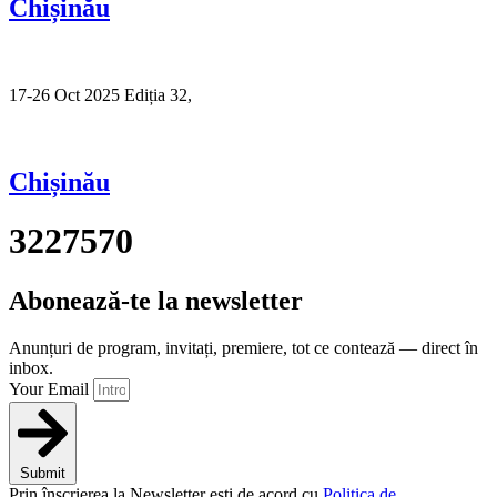
Chișinău
17-26 Oct 2025 Ediția 32,
Sibiu
Chișinău
3227570
Abonează-te la newsletter
Anunțuri de program, invitați, premiere, tot ce contează — direct în
inbox.
Your Email
Submit
Prin înscrierea la Newsletter ești de acord cu
Politica de