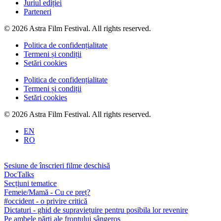
Juriul ediției
Parteneri
© 2026 Astra Film Festival. All rights reserved.
Politica de confidențialitate
Termeni și condiții
Setări cookies
Politica de confidențialitate
Termeni și condiții
Setări cookies
© 2026 Astra Film Festival. All rights reserved.
EN
RO
Sesiune de înscrieri filme deschisă
DocTalks
Secțiuni tematice
Femeie/Mamă - Cu ce preț?
#occident - o privire critică
Dictaturi - ghid de supraviețuire pentru posibila lor revenire
Pe ambele părți ale frontului sângeros