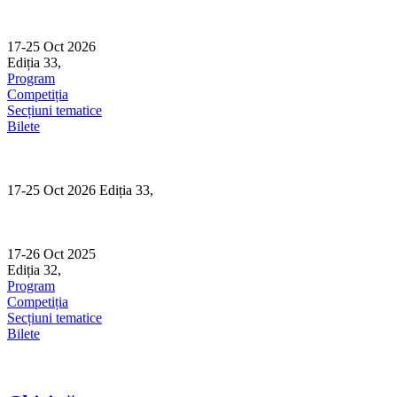
Skip
to
content
17-25 Oct 2026
Ediția 33,
Sibiu
Program
Competiția
Secțiuni tematice
Bilete
17-25 Oct 2026 Ediția 33,
Sibiu
17-26 Oct 2025
Ediția 32,
Sibiu
Program
Competiția
Secțiuni tematice
Bilete