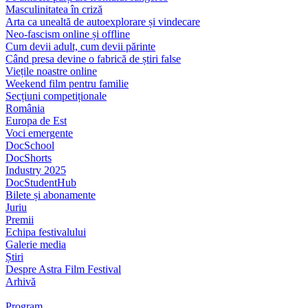
Masculinitatea în criză
Arta ca unealtă de autoexplorare și vindecare
Neo-fascism online și offline
Cum devii adult, cum devii părinte
Când presa devine o fabrică de știri false
Viețile noastre online
Weekend film pentru familie
Secțiuni competiționale
România
Europa de Est
Voci emergente
DocSchool
DocShorts
Industry 2025
DocStudentHub
Bilete și abonamente
Juriu
Premii
Echipa festivalului
Galerie media
Știri
Despre Astra Film Festival
Arhivă
Program