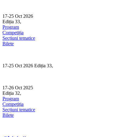
Skip
to
content
17-25 Oct 2026
Ediția 33,
Sibiu
Program
Competiția
Secțiuni tematice
Bilete
17-25 Oct 2026 Ediția 33,
Sibiu
17-26 Oct 2025
Ediția 32,
Sibiu
Program
Competiția
Secțiuni tematice
Bilete