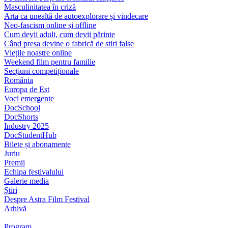
Masculinitatea în criză
Arta ca unealtă de autoexplorare și vindecare
Neo-fascism online și offline
Cum devii adult, cum devii părinte
Când presa devine o fabrică de știri false
Viețile noastre online
Weekend film pentru familie
Secțiuni competiționale
România
Europa de Est
Voci emergente
DocSchool
DocShorts
Industry 2025
DocStudentHub
Bilete și abonamente
Juriu
Premii
Echipa festivalului
Galerie media
Știri
Despre Astra Film Festival
Arhivă
Program