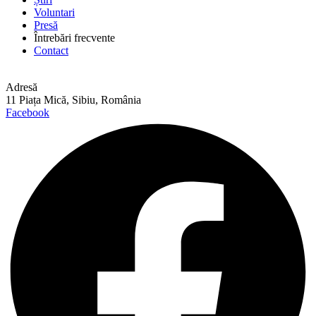
Voluntari
Presă
Întrebări frecvente
Contact
Adresă
11 Piața Mică, Sibiu, România
Facebook