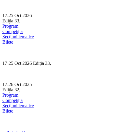
Skip
to
content
17-25 Oct 2026
Ediția 33,
Sibiu
Program
Competiția
Secțiuni tematice
Bilete
17-25 Oct 2026 Ediția 33,
Sibiu
17-26 Oct 2025
Ediția 32,
Sibiu
Program
Competiția
Secțiuni tematice
Bilete