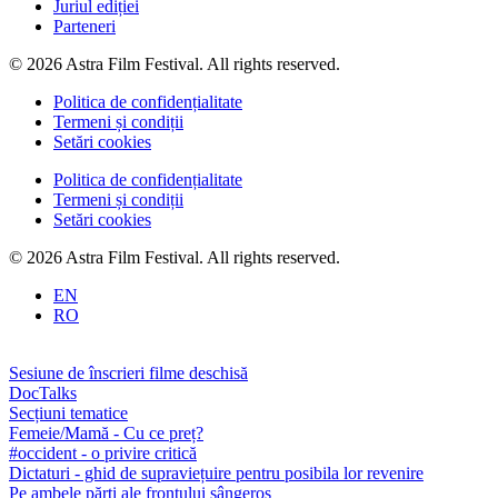
Juriul ediției
Parteneri
© 2026 Astra Film Festival. All rights reserved.
Politica de confidențialitate
Termeni și condiții
Setări cookies
Politica de confidențialitate
Termeni și condiții
Setări cookies
© 2026 Astra Film Festival. All rights reserved.
EN
RO
Sesiune de înscrieri filme deschisă
DocTalks
Secțiuni tematice
Femeie/Mamă - Cu ce preț?
#occident - o privire critică
Dictaturi - ghid de supraviețuire pentru posibila lor revenire
Pe ambele părți ale frontului sângeros