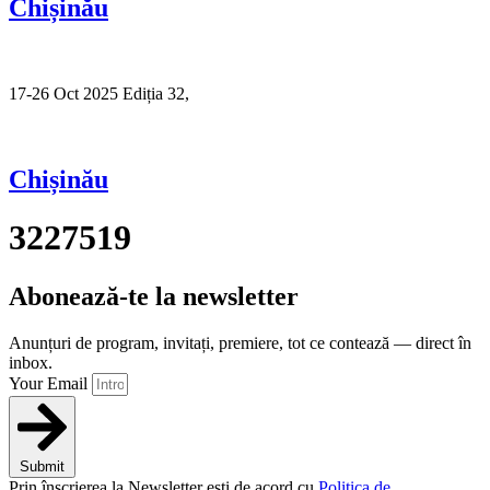
Chișinău
17-26 Oct 2025 Ediția 32,
Sibiu
Chișinău
3227519
Abonează-te la newsletter
Anunțuri de program, invitați, premiere, tot ce contează — direct în
inbox.
Your Email
Submit
Prin înscrierea la Newsletter ești de acord cu
Politica de