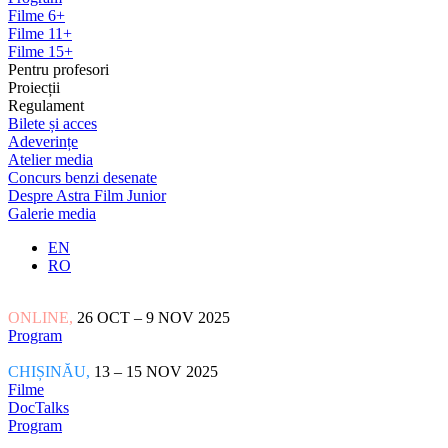
Filme 6+
Filme 11+
Filme 15+
Pentru profesori
Proiecții
Regulament
Bilete și acces
Adeverințe
Atelier media
Concurs benzi desenate
Despre Astra Film Junior
Galerie media
EN
RO
ONLINE,
26 OCT – 9 NOV 2025
Program
CHIȘINĂU,
13 – 15 NOV 2025
Filme
DocTalks
Program