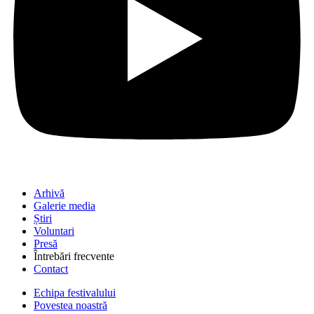
Arhivă
Galerie media
Știri
Voluntari
Presă
Întrebări frecvente
Contact
Echipa festivalului
Povestea noastră