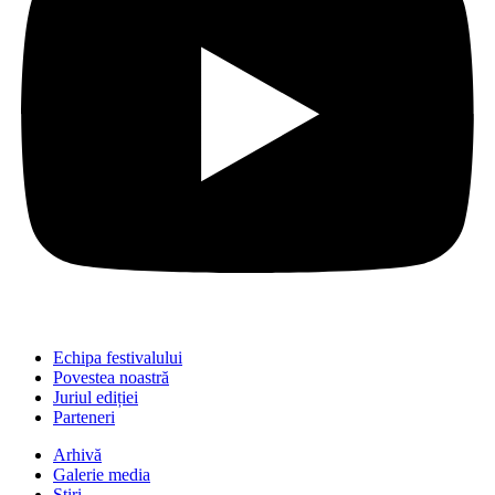
Echipa festivalului
Povestea noastră
Juriul ediției
Parteneri
Arhivă
Galerie media
Știri