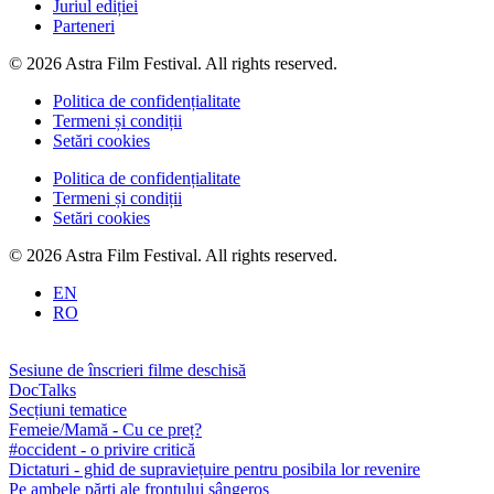
Juriul ediției
Parteneri
© 2026 Astra Film Festival. All rights reserved.
Politica de confidențialitate
Termeni și condiții
Setări cookies
Politica de confidențialitate
Termeni și condiții
Setări cookies
© 2026 Astra Film Festival. All rights reserved.
EN
RO
Sesiune de înscrieri filme deschisă
DocTalks
Secțiuni tematice
Femeie/Mamă - Cu ce preț?
#occident - o privire critică
Dictaturi - ghid de supraviețuire pentru posibila lor revenire
Pe ambele părți ale frontului sângeros