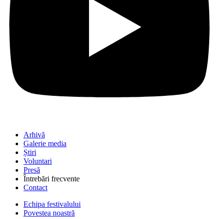
Arhivă
Galerie media
Știri
Voluntari
Presă
Întrebări frecvente
Contact
Echipa festivalului
Povestea noastră