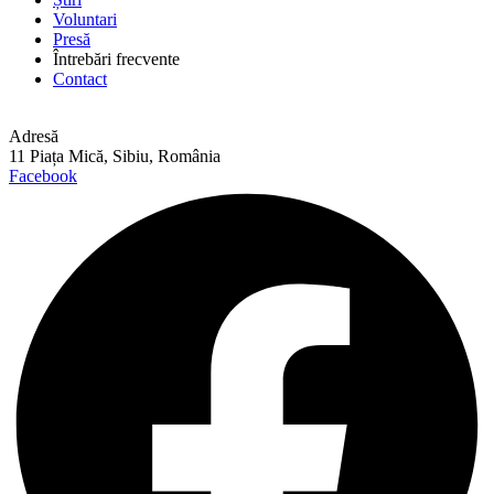
Voluntari
Presă
Întrebări frecvente
Contact
Adresă
11 Piața Mică, Sibiu, România
Facebook