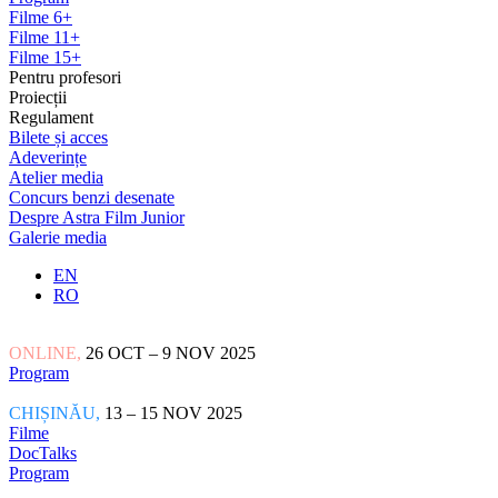
Filme 6+
Filme 11+
Filme 15+
Pentru profesori
Proiecții
Regulament
Bilete și acces
Adeverințe
Atelier media
Concurs benzi desenate
Despre Astra Film Junior
Galerie media
EN
RO
ONLINE,
26 OCT – 9 NOV 2025
Program
CHIȘINĂU,
13 – 15 NOV 2025
Filme
DocTalks
Program