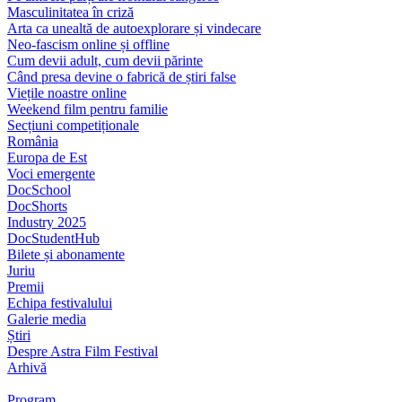
Masculinitatea în criză
Arta ca unealtă de autoexplorare și vindecare
Neo-fascism online și offline
Cum devii adult, cum devii părinte
Când presa devine o fabrică de știri false
Viețile noastre online
Weekend film pentru familie
Secțiuni competiționale
România
Europa de Est
Voci emergente
DocSchool
DocShorts
Industry 2025
DocStudentHub
Bilete și abonamente
Juriu
Premii
Echipa festivalului
Galerie media
Știri
Despre Astra Film Festival
Arhivă
Program