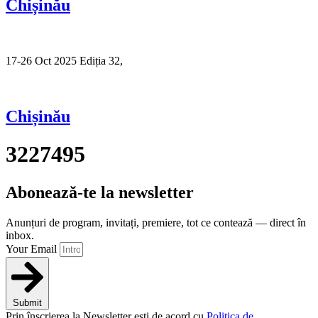
Chișinău
17-26 Oct 2025 Ediția 32,
Sibiu
Chișinău
3227495
Abonează-te la newsletter
Anunțuri de program, invitați, premiere, tot ce contează — direct în
inbox.
Your Email
Submit
Prin înscrierea la Newsletter ești de acord cu
Politica de