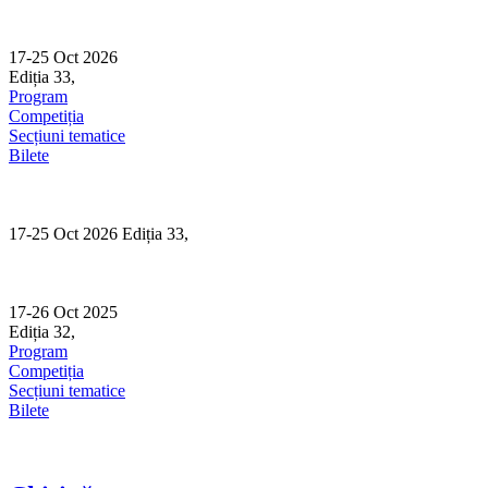
Skip
to
content
17-25 Oct 2026
Ediția 33,
Sibiu
Program
Competiția
Secțiuni tematice
Bilete
17-25 Oct 2026 Ediția 33,
Sibiu
17-26 Oct 2025
Ediția 32,
Sibiu
Program
Competiția
Secțiuni tematice
Bilete