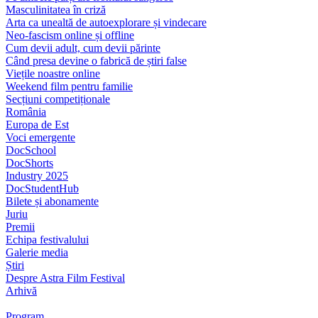
Masculinitatea în criză
Arta ca unealtă de autoexplorare și vindecare
Neo-fascism online și offline
Cum devii adult, cum devii părinte
Când presa devine o fabrică de știri false
Viețile noastre online
Weekend film pentru familie
Secțiuni competiționale
România
Europa de Est
Voci emergente
DocSchool
DocShorts
Industry 2025
DocStudentHub
Bilete și abonamente
Juriu
Premii
Echipa festivalului
Galerie media
Știri
Despre Astra Film Festival
Arhivă
Program