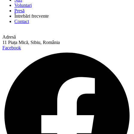
Voluntari
Presă
Întrebări frecvente
Contact
Adresă
11 Piața Mică, Sibiu, România
Facebook