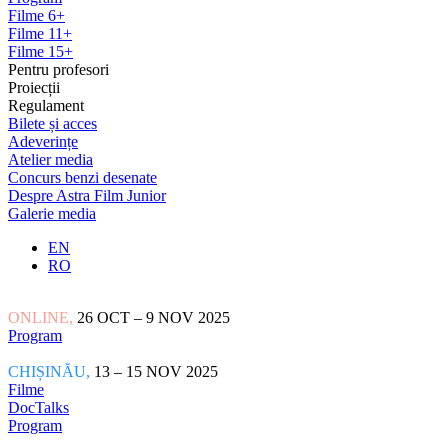
Filme 6+
Filme 11+
Filme 15+
Pentru profesori
Proiecții
Regulament
Bilete și acces
Adeverințe
Atelier media
Concurs benzi desenate
Despre Astra Film Junior
Galerie media
EN
RO
ONLINE,
26 OCT – 9 NOV 2025
Program
CHIȘINĂU,
13 – 15 NOV 2025
Filme
DocTalks
Program