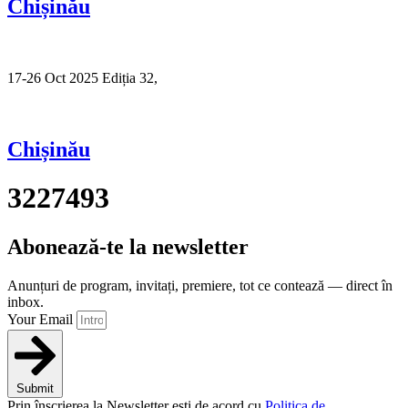
Chișinău
17-26 Oct 2025 Ediția 32,
Sibiu
Chișinău
3227493
Abonează-te la newsletter
Anunțuri de program, invitați, premiere, tot ce contează — direct în
inbox.
Your Email
Submit
Prin înscrierea la Newsletter ești de acord cu
Politica de