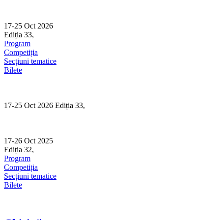
Skip
to
content
17-25 Oct 2026
Ediția 33,
Sibiu
Program
Competiția
Secțiuni tematice
Bilete
17-25 Oct 2026 Ediția 33,
Sibiu
17-26 Oct 2025
Ediția 32,
Sibiu
Program
Competiția
Secțiuni tematice
Bilete