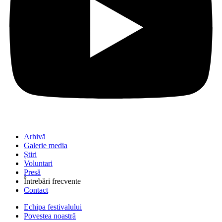
Arhivă
Galerie media
Știri
Voluntari
Presă
Întrebări frecvente
Contact
Echipa festivalului
Povestea noastră