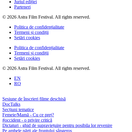
Juriul ediției
Parteneri
© 2026 Astra Film Festival. All rights reserved.
Politica de confidențialitate
Termeni și condiții
Setări cookies
Politica de confidențialitate
Termeni și condiții
Setări cookies
© 2026 Astra Film Festival. All rights reserved.
EN
RO
Sesiune de înscrieri filme deschisă
DocTalks
Secțiuni tematice
Femeie/Mamă - Cu ce preț?
#occident - o privire critică
Dictaturi - ghid de supraviețuire pentru posibila lor revenire
Pe ambele părți ale frontului sângeros