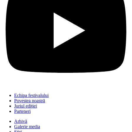
Echipa festivalului
Povestea noastră
Juriul ediției
Parteneri
Arhivă
Galerie media
Știri