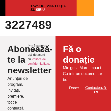
17-25 OCT 2026 EDIȚIA
33,
SIBIU
3227489
Abonează-
Fă o
Prin înscrierea
la Newsletter
ești de acord
te la
donație
cu
Politica de
confidențialitate.
newsletter
Mic gest. Mare impact.
Ca într-un documentar
Anunțuri de
bun.
program,
Contactează-
Donează
invitați,
ne
premiere,
tot ce
contează