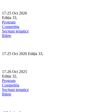
Skip
to
content
17-25 Oct 2026
Ediția 33,
Sibiu
Program
Competiția
Secțiuni tematice
Bilete
17-25 Oct 2026 Ediția 33,
Sibiu
17-26 Oct 2025
Ediția 32,
Sibiu
Program
Competiția
Secțiuni tematice
Bilete