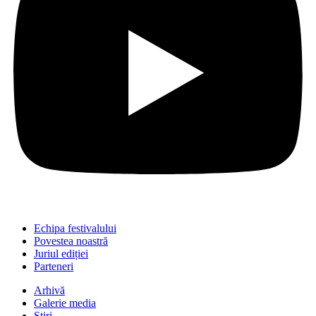
Echipa festivalului
Povestea noastră
Juriul ediției
Parteneri
Arhivă
Galerie media
Știri