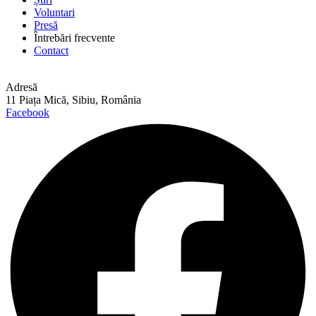
Voluntari
Presă
Întrebări frecvente
Contact
Adresă
11 Piața Mică, Sibiu, România
Facebook