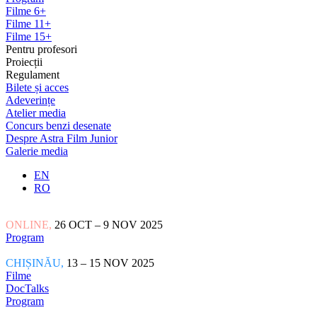
Filme 6+
Filme 11+
Filme 15+
Pentru profesori
Proiecții
Regulament
Bilete și acces
Adeverințe
Atelier media
Concurs benzi desenate
Despre Astra Film Junior
Galerie media
EN
RO
ONLINE,
26 OCT – 9 NOV 2025
Program
CHIȘINĂU,
13 – 15 NOV 2025
Filme
DocTalks
Program