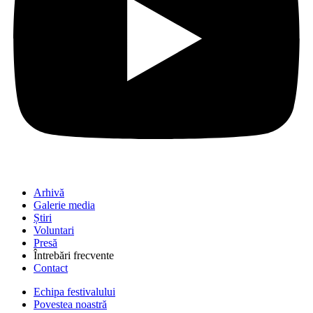
Arhivă
Galerie media
Știri
Voluntari
Presă
Întrebări frecvente
Contact
Echipa festivalului
Povestea noastră