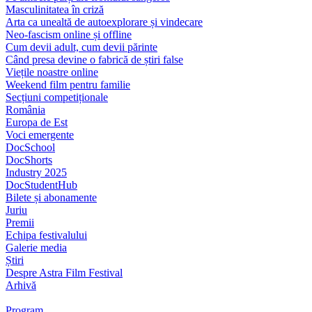
Masculinitatea în criză
Arta ca unealtă de autoexplorare și vindecare
Neo-fascism online și offline
Cum devii adult, cum devii părinte
Când presa devine o fabrică de știri false
Viețile noastre online
Weekend film pentru familie
Secțiuni competiționale
România
Europa de Est
Voci emergente
DocSchool
DocShorts
Industry 2025
DocStudentHub
Bilete și abonamente
Juriu
Premii
Echipa festivalului
Galerie media
Știri
Despre Astra Film Festival
Arhivă
Program