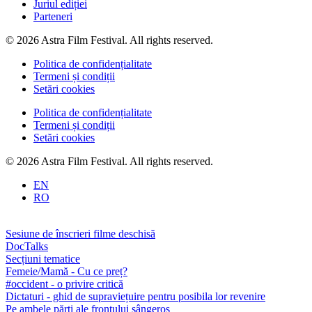
Juriul ediției
Parteneri
© 2026 Astra Film Festival. All rights reserved.
Politica de confidențialitate
Termeni și condiții
Setări cookies
Politica de confidențialitate
Termeni și condiții
Setări cookies
© 2026 Astra Film Festival. All rights reserved.
EN
RO
Sesiune de înscrieri filme deschisă
DocTalks
Secțiuni tematice
Femeie/Mamă - Cu ce preț?
#occident - o privire critică
Dictaturi - ghid de supraviețuire pentru posibila lor revenire
Pe ambele părți ale frontului sângeros