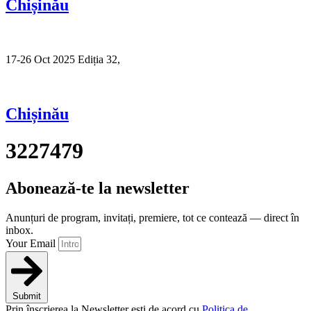
Chișinău
17-26 Oct 2025 Ediția 32,
Sibiu
Chișinău
3227479
Abonează-te la newsletter
Anunțuri de program, invitați, premiere, tot ce contează — direct în
inbox.
Your Email
Submit
Prin înscrierea la Newsletter ești de acord cu
Politica de