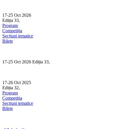
Skip
to
content
17-25 Oct 2026
Ediția 33,
Sibiu
Program
Competiția
Secțiuni tematice
Bilete
17-25 Oct 2026 Ediția 33,
Sibiu
17-26 Oct 2025
Ediția 32,
Sibiu
Program
Competiția
Secțiuni tematice
Bilete