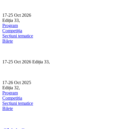
Skip
to
content
17-25 Oct 2026
Ediția 33,
Sibiu
Program
Competiția
Secțiuni tematice
Bilete
17-25 Oct 2026 Ediția 33,
Sibiu
17-26 Oct 2025
Ediția 32,
Sibiu
Program
Competiția
Secțiuni tematice
Bilete