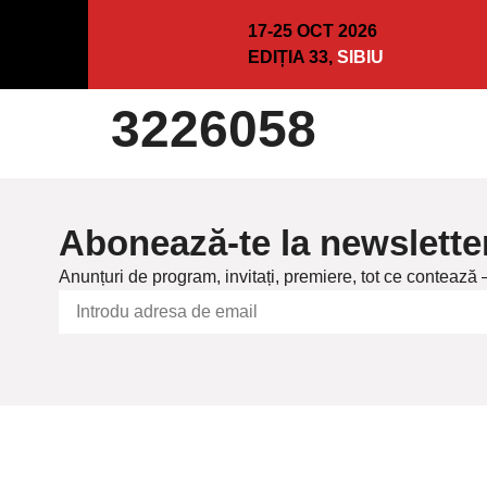
17-25 OCT 2026
EDIȚIA 33,
SIBIU
3226058
Abonează-te la newslette
Anunțuri de program, invitați, premiere, tot ce contează 