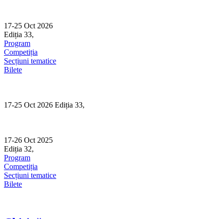
Skip
to
content
17-25 Oct 2026
Ediția 33,
Sibiu
Program
Competiția
Secțiuni tematice
Bilete
17-25 Oct 2026 Ediția 33,
Sibiu
17-26 Oct 2025
Ediția 32,
Sibiu
Program
Competiția
Secțiuni tematice
Bilete