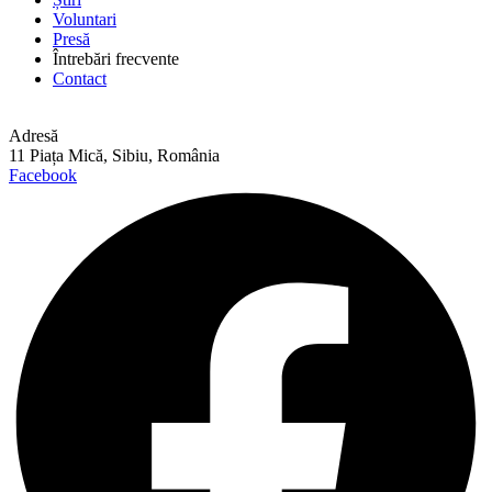
Voluntari
Presă
Întrebări frecvente
Contact
Adresă
11 Piața Mică, Sibiu, România
Facebook