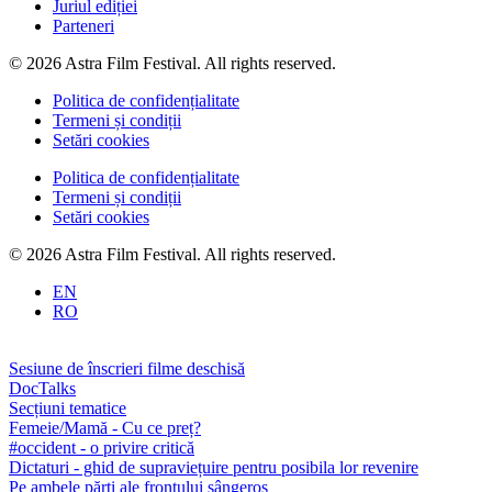
Juriul ediției
Parteneri
© 2026 Astra Film Festival. All rights reserved.
Politica de confidențialitate
Termeni și condiții
Setări cookies
Politica de confidențialitate
Termeni și condiții
Setări cookies
© 2026 Astra Film Festival. All rights reserved.
EN
RO
Sesiune de înscrieri filme deschisă
DocTalks
Secțiuni tematice
Femeie/Mamă - Cu ce preț?
#occident - o privire critică
Dictaturi - ghid de supraviețuire pentru posibila lor revenire
Pe ambele părți ale frontului sângeros