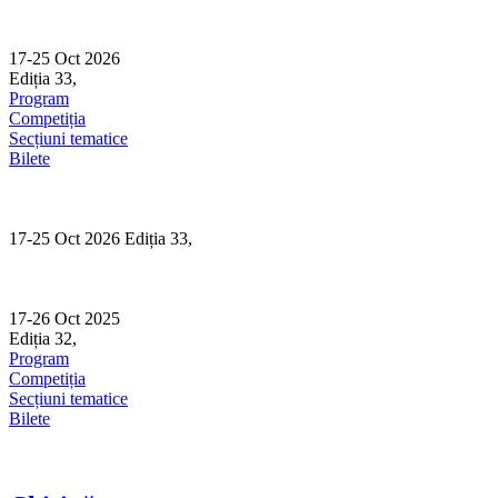
Skip
to
content
17-25 Oct 2026
Ediția 33,
Sibiu
Program
Competiția
Secțiuni tematice
Bilete
17-25 Oct 2026 Ediția 33,
Sibiu
17-26 Oct 2025
Ediția 32,
Sibiu
Program
Competiția
Secțiuni tematice
Bilete