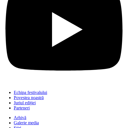
Echipa festivalului
Povestea noastră
Juriul ediției
Parteneri
Arhivă
Galerie media
Știri