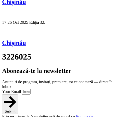
Chișinău
17-26 Oct 2025 Ediția 32,
Sibiu
Chișinău
3226025
Abonează-te la newsletter
Anunțuri de program, invitați, premiere, tot ce contează — direct în
inbox.
Your Email
Submit
Prin înscrierea la Newsletter ești de acord cu
Politica de