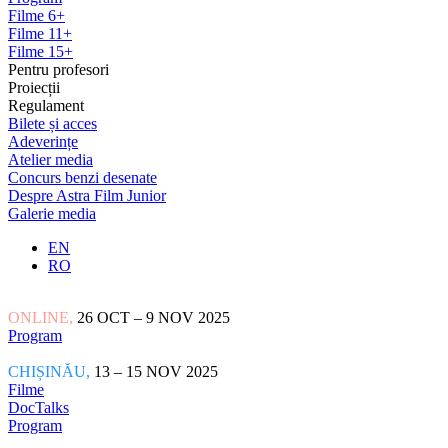
Filme 6+
Filme 11+
Filme 15+
Pentru profesori
Proiecții
Regulament
Bilete și acces
Adeverințe
Atelier media
Concurs benzi desenate
Despre Astra Film Junior
Galerie media
EN
RO
ONLINE,
26 OCT – 9 NOV 2025
Program
CHIȘINĂU,
13 – 15 NOV 2025
Filme
DocTalks
Program