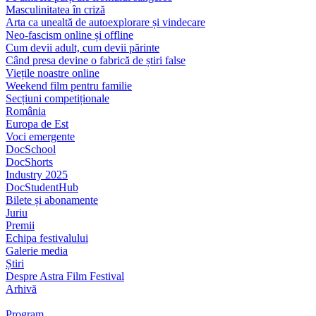
Masculinitatea în criză
Arta ca unealtă de autoexplorare și vindecare
Neo-fascism online și offline
Cum devii adult, cum devii părinte
Când presa devine o fabrică de știri false
Viețile noastre online
Weekend film pentru familie
Secțiuni competiționale
România
Europa de Est
Voci emergente
DocSchool
DocShorts
Industry 2025
DocStudentHub
Bilete și abonamente
Juriu
Premii
Echipa festivalului
Galerie media
Știri
Despre Astra Film Festival
Arhivă
Program