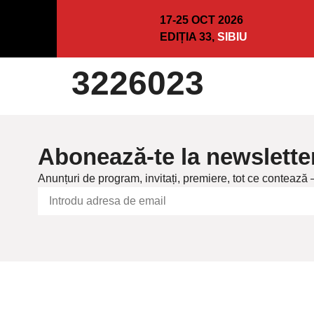
17-25 OCT 2026
EDIȚIA 33,
SIBIU
3226023
Abonează-te la newslette
Anunțuri de program, invitați, premiere, tot ce contează 