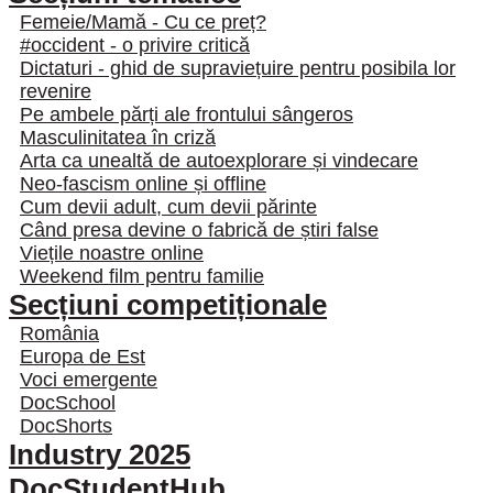
Femeie/Mamă - Cu ce preț?
#occident - o privire critică
Dictaturi - ghid de supraviețuire pentru posibila lor
revenire
Pe ambele părți ale frontului sângeros
Masculinitatea în criză
Arta ca unealtă de autoexplorare și vindecare
Neo-fascism online și offline
Cum devii adult, cum devii părinte
Când presa devine o fabrică de știri false
Viețile noastre online
Weekend film pentru familie
Secțiuni competiționale
România
Europa de Est
Voci emergente
DocSchool
DocShorts
Industry 2025
DocStudentHub