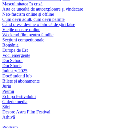
Masculinitatea în criză
Arta ca unealtă de autoexplorare și vindecare
Neo-fascism online și offline
Cum devii adult, cum devii părinte
Când presa devine o fabrică de știri false
Viețile noastre online
Weekend film pentru familie
Secțiuni competiționale
România
Europa de Est
Voci emergente
DocSchool
DocShorts
Industry 2025
DocStudentHub
Bilete și abonamente
Juriu
Premii
Echipa festivalului
Galerie media
Știri
Despre Astra Film Festival
Arhivă
Program