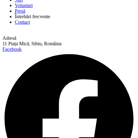
Voluntari
Presă
Întrebări frecvente
Contact
Adresă
11 Piața Mică, Sibiu, România
Facebook