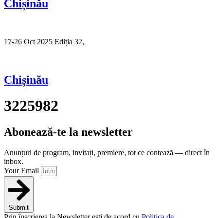
Chișinău
17-26 Oct 2025 Ediția 32,
Sibiu
Chișinău
3225982
Abonează-te la newsletter
Anunțuri de program, invitați, premiere, tot ce contează — direct în
inbox.
Your Email
Submit
Prin înscrierea la Newsletter ești de acord cu
Politica de