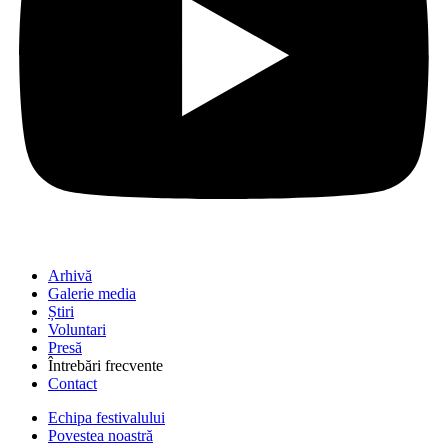
Arhivă
Galerie media
Știri
Voluntari
Presă
Întrebări frecvente
Contact
Echipa festivalului
Povestea noastră