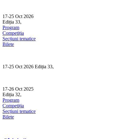
Skip
to
content
17-25 Oct 2026
Ediția 33,
Sibiu
Program
Competiția
Secțiuni tematice
Bilete
17-25 Oct 2026 Ediția 33,
Sibiu
17-26 Oct 2025
Ediția 32,
Sibiu
Program
Competiția
Secțiuni tematice
Bilete