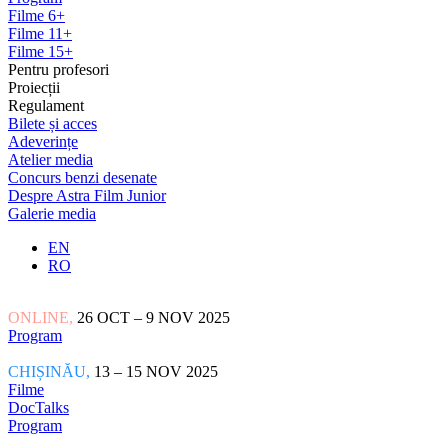
Filme 6+
Filme 11+
Filme 15+
Pentru profesori
Proiecții
Regulament
Bilete și acces
Adeverințe
Atelier media
Concurs benzi desenate
Despre Astra Film Junior
Galerie media
EN
RO
ONLINE,
26 OCT – 9 NOV 2025
Program
CHIȘINĂU,
13 – 15 NOV 2025
Filme
DocTalks
Program