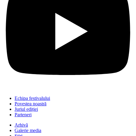
Echipa festivalului
Povestea noastră
Juriul ediției
Parteneri
Arhivă
Galerie media
Știri