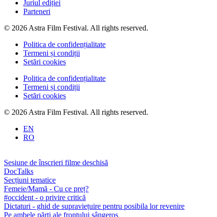
Juriul ediției
Parteneri
© 2026 Astra Film Festival. All rights reserved.
Politica de confidențialitate
Termeni și condiții
Setări cookies
Politica de confidențialitate
Termeni și condiții
Setări cookies
© 2026 Astra Film Festival. All rights reserved.
EN
RO
Sesiune de înscrieri filme deschisă
DocTalks
Secțiuni tematice
Femeie/Mamă - Cu ce preț?
#occident - o privire critică
Dictaturi - ghid de supraviețuire pentru posibila lor revenire
Pe ambele părți ale frontului sângeros