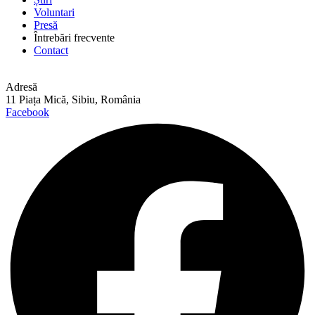
Voluntari
Presă
Întrebări frecvente
Contact
Adresă
11 Piața Mică, Sibiu, România
Facebook