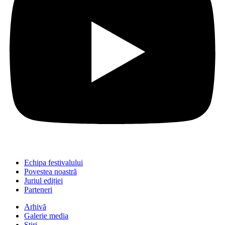
Echipa festivalului
Povestea noastră
Juriul ediției
Parteneri
Arhivă
Galerie media
Știri