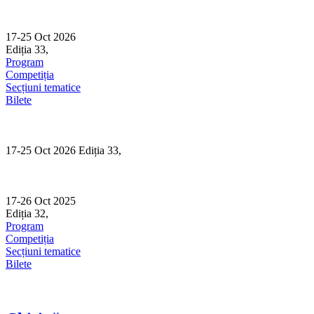
Skip
to
content
17-25 Oct 2026
Ediția 33,
Sibiu
Program
Competiția
Secțiuni tematice
Bilete
17-25 Oct 2026 Ediția 33,
Sibiu
17-26 Oct 2025
Ediția 32,
Sibiu
Program
Competiția
Secțiuni tematice
Bilete