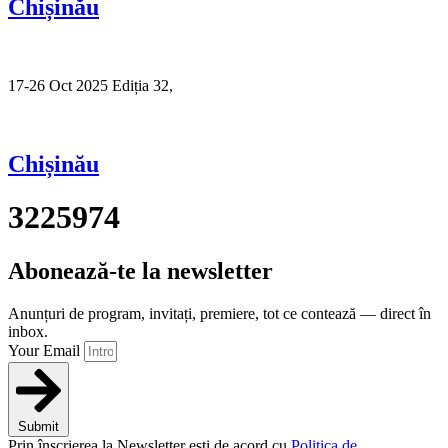
Chișinău
17-26 Oct 2025 Ediția 32,
Sibiu
Chișinău
3225974
Abonează-te la newsletter
Anunțuri de program, invitați, premiere, tot ce contează — direct în
inbox.
Your Email
Submit
Prin înscrierea la Newsletter ești de acord cu
Politica de