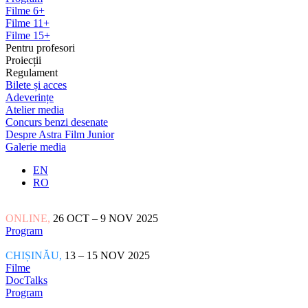
Filme 6+
Filme 11+
Filme 15+
Pentru profesori
Proiecții
Regulament
Bilete și acces
Adeverințe
Atelier media
Concurs benzi desenate
Despre Astra Film Junior
Galerie media
EN
RO
ONLINE,
26 OCT – 9 NOV 2025
Program
CHIȘINĂU,
13 – 15 NOV 2025
Filme
DocTalks
Program