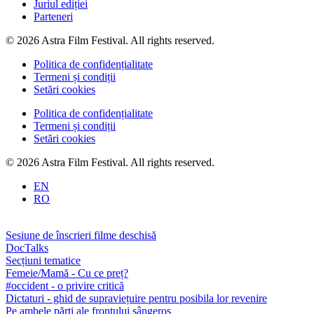
Juriul ediției
Parteneri
© 2026 Astra Film Festival. All rights reserved.
Politica de confidențialitate
Termeni și condiții
Setări cookies
Politica de confidențialitate
Termeni și condiții
Setări cookies
© 2026 Astra Film Festival. All rights reserved.
EN
RO
Sesiune de înscrieri filme deschisă
DocTalks
Secțiuni tematice
Femeie/Mamă - Cu ce preț?
#occident - o privire critică
Dictaturi - ghid de supraviețuire pentru posibila lor revenire
Pe ambele părți ale frontului sângeros