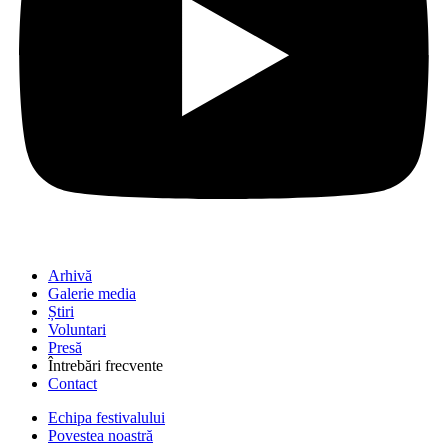
Arhivă
Galerie media
Știri
Voluntari
Presă
Întrebări frecvente
Contact
Echipa festivalului
Povestea noastră