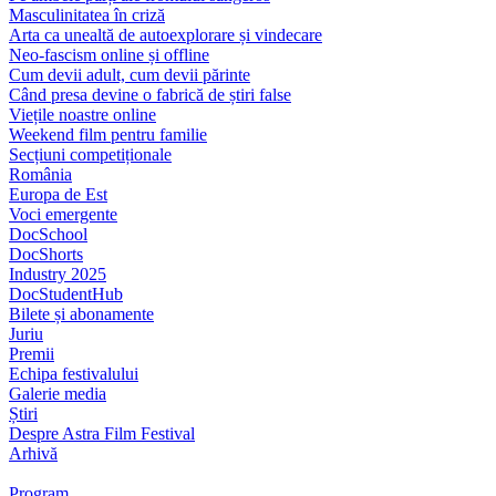
Masculinitatea în criză
Arta ca unealtă de autoexplorare și vindecare
Neo-fascism online și offline
Cum devii adult, cum devii părinte
Când presa devine o fabrică de știri false
Viețile noastre online
Weekend film pentru familie
Secțiuni competiționale
România
Europa de Est
Voci emergente
DocSchool
DocShorts
Industry 2025
DocStudentHub
Bilete și abonamente
Juriu
Premii
Echipa festivalului
Galerie media
Știri
Despre Astra Film Festival
Arhivă
Program