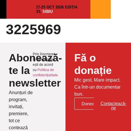
17-25 OCT 2026 EDIȚIA
33,
SIBIU
3225969
Abonează-
Fă o
Prin înscrierea
la Newsletter
ești de acord
te la
donație
cu
Politica de
confidențialitate.
newsletter
Mic gest. Mare impact.
Ca într-un documentar
Anunțuri de
bun.
program,
Contactează-
Donează
invitați,
ne
premiere,
tot ce
contează