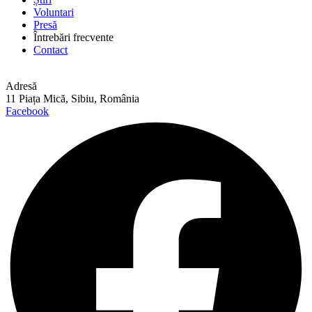
Voluntari
Presă
Întrebări frecvente
Contact
Adresă
11 Piața Mică, Sibiu, România
Facebook