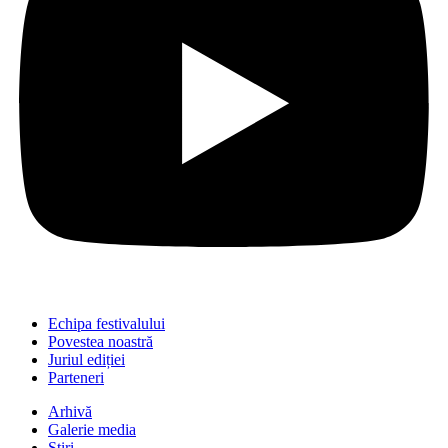
Echipa festivalului
Povestea noastră
Juriul ediției
Parteneri
Arhivă
Galerie media
Știri