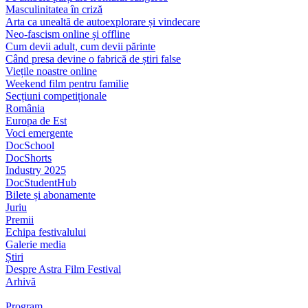
Masculinitatea în criză
Arta ca unealtă de autoexplorare și vindecare
Neo-fascism online și offline
Cum devii adult, cum devii părinte
Când presa devine o fabrică de știri false
Viețile noastre online
Weekend film pentru familie
Secțiuni competiționale
România
Europa de Est
Voci emergente
DocSchool
DocShorts
Industry 2025
DocStudentHub
Bilete și abonamente
Juriu
Premii
Echipa festivalului
Galerie media
Știri
Despre Astra Film Festival
Arhivă
Program