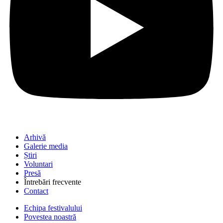
Arhivă
Galerie media
Știri
Voluntari
Presă
Întrebări frecvente
Contact
Echipa festivalului
Povestea noastră