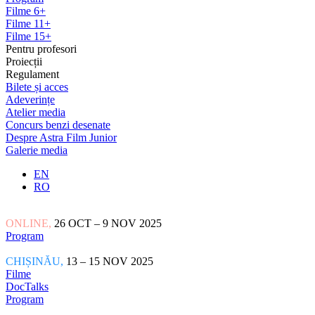
Filme 6+
Filme 11+
Filme 15+
Pentru profesori
Proiecții
Regulament
Bilete și acces
Adeverințe
Atelier media
Concurs benzi desenate
Despre Astra Film Junior
Galerie media
EN
RO
ONLINE,
26 OCT – 9 NOV 2025
Program
CHIȘINĂU,
13 – 15 NOV 2025
Filme
DocTalks
Program