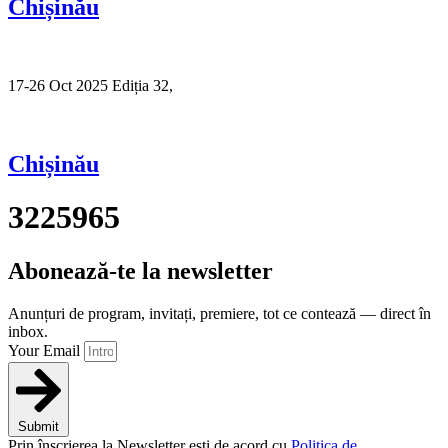
Chișinău
17-26 Oct 2025 Ediția 32,
Sibiu
Chișinău
3225965
Abonează-te la newsletter
Anunțuri de program, invitați, premiere, tot ce contează — direct în
inbox.
Your Email
Submit
Prin înscrierea la Newsletter ești de acord cu
Politica de