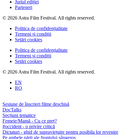
Juriul ediției
Parteneri
© 2026 Astra Film Festival. All rights reserved.
Politica de confidențialitate
Termeni și condiții
Setări cookies
Politica de confidențialitate
Termeni și condiții
Setări cookies
© 2026 Astra Film Festival. All rights reserved.
EN
RO
Sesiune de înscrieri filme deschisă
DocTalks
Secțiuni tematice
Femeie/Mamă - Cu ce preț?
#occident - o privire critică
Dictaturi - ghid de supraviețuire pentru posibila lor revenire
Pe ambele părți ale frontului sângeros