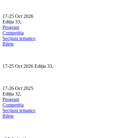
Skip
to
content
17-25 Oct 2026
Ediția 33,
Sibiu
Program
Competiția
Secțiuni tematice
Bilete
17-25 Oct 2026 Ediția 33,
Sibiu
17-26 Oct 2025
Ediția 32,
Sibiu
Program
Competiția
Secțiuni tematice
Bilete