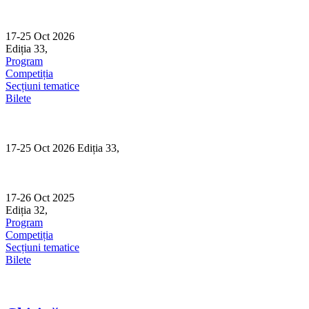
Skip
to
content
17-25 Oct 2026
Ediția 33,
Sibiu
Program
Competiția
Secțiuni tematice
Bilete
17-25 Oct 2026 Ediția 33,
Sibiu
17-26 Oct 2025
Ediția 32,
Sibiu
Program
Competiția
Secțiuni tematice
Bilete