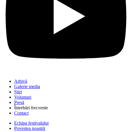
Arhivă
Galerie media
Știri
Voluntari
Presă
Întrebări frecvente
Contact
Echipa festivalului
Povestea noastră