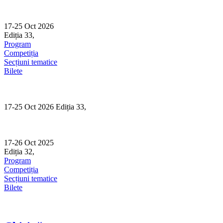
Skip
to
content
17-25 Oct 2026
Ediția 33,
Sibiu
Program
Competiția
Secțiuni tematice
Bilete
17-25 Oct 2026 Ediția 33,
Sibiu
17-26 Oct 2025
Ediția 32,
Sibiu
Program
Competiția
Secțiuni tematice
Bilete