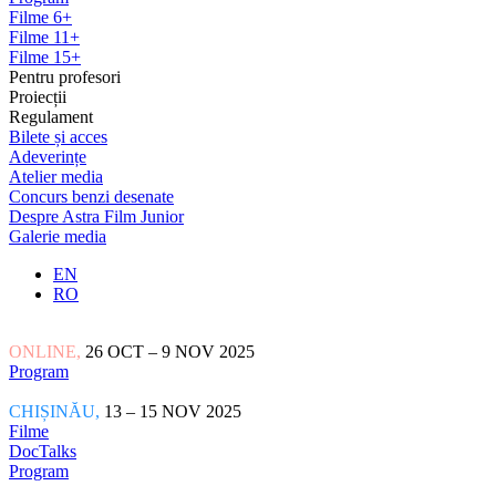
Filme 6+
Filme 11+
Filme 15+
Pentru profesori
Proiecții
Regulament
Bilete și acces
Adeverințe
Atelier media
Concurs benzi desenate
Despre Astra Film Junior
Galerie media
EN
RO
ONLINE,
26 OCT – 9 NOV 2025
Program
CHIȘINĂU,
13 – 15 NOV 2025
Filme
DocTalks
Program