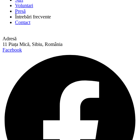
Voluntari
Presă
Întrebări frecvente
Contact
Adresă
11 Piața Mică, Sibiu, România
Facebook