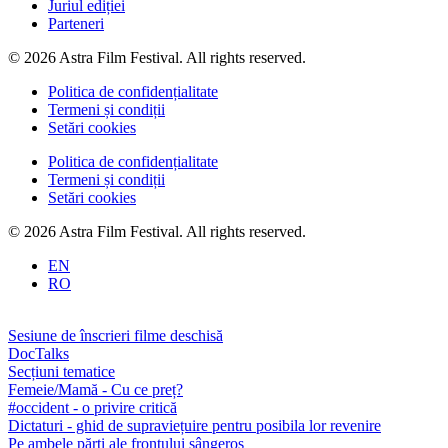
Juriul ediției
Parteneri
© 2026 Astra Film Festival. All rights reserved.
Politica de confidențialitate
Termeni și condiții
Setări cookies
Politica de confidențialitate
Termeni și condiții
Setări cookies
© 2026 Astra Film Festival. All rights reserved.
EN
RO
Sesiune de înscrieri filme deschisă
DocTalks
Secțiuni tematice
Femeie/Mamă - Cu ce preț?
#occident - o privire critică
Dictaturi - ghid de supraviețuire pentru posibila lor revenire
Pe ambele părți ale frontului sângeros