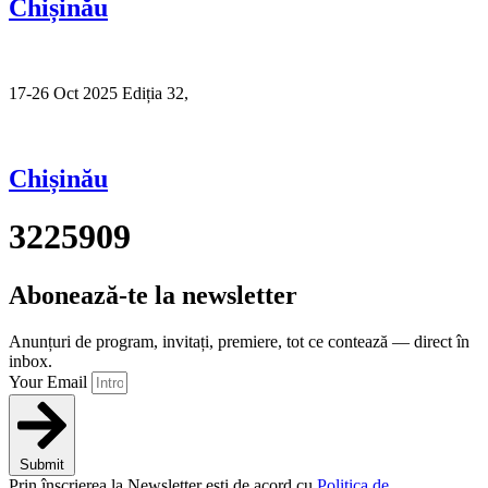
Chișinău
17-26 Oct 2025 Ediția 32,
Sibiu
Chișinău
3225909
Abonează-te la newsletter
Anunțuri de program, invitați, premiere, tot ce contează — direct în
inbox.
Your Email
Submit
Prin înscrierea la Newsletter ești de acord cu
Politica de