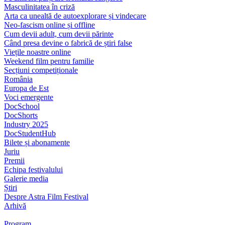
Masculinitatea în criză
Arta ca unealtă de autoexplorare și vindecare
Neo-fascism online și offline
Cum devii adult, cum devii părinte
Când presa devine o fabrică de știri false
Viețile noastre online
Weekend film pentru familie
Secțiuni competiționale
România
Europa de Est
Voci emergente
DocSchool
DocShorts
Industry 2025
DocStudentHub
Bilete și abonamente
Juriu
Premii
Echipa festivalului
Galerie media
Știri
Despre Astra Film Festival
Arhivă
Program