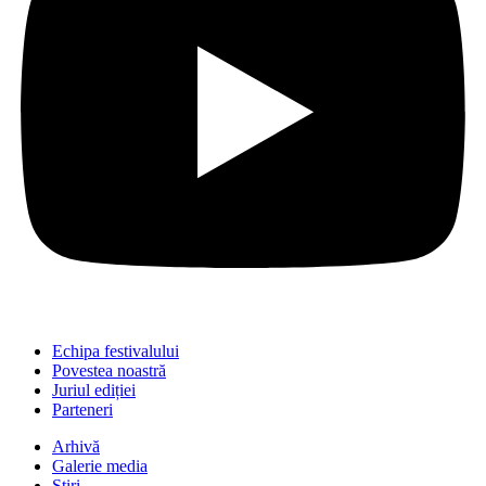
Echipa festivalului
Povestea noastră
Juriul ediției
Parteneri
Arhivă
Galerie media
Știri