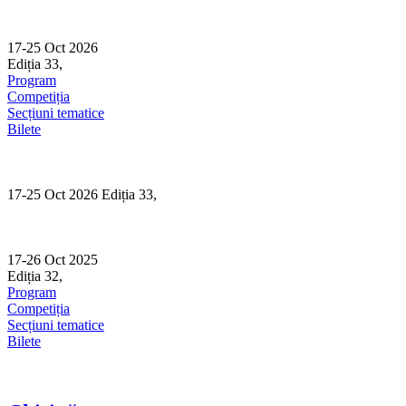
Skip
to
content
17-25 Oct 2026
Ediția 33,
Sibiu
Program
Competiția
Secțiuni tematice
Bilete
17-25 Oct 2026 Ediția 33,
Sibiu
17-26 Oct 2025
Ediția 32,
Sibiu
Program
Competiția
Secțiuni tematice
Bilete