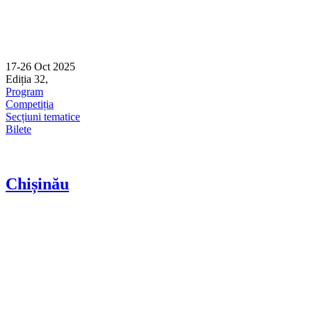
17-26 Oct 2025
Ediția 32,
Sibiu
Program
Competiția
Secțiuni tematice
Bilete
Chișinău