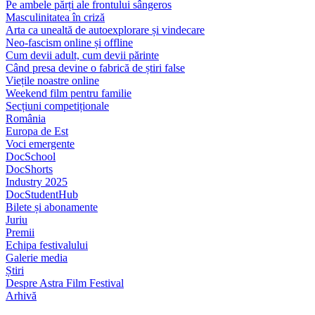
Pe ambele părți ale frontului sângeros
Masculinitatea în criză
Arta ca unealtă de autoexplorare și vindecare
Neo-fascism online și offline
Cum devii adult, cum devii părinte
Când presa devine o fabrică de știri false
Viețile noastre online
Weekend film pentru familie
Secțiuni competiționale
România
Europa de Est
Voci emergente
DocSchool
DocShorts
Industry 2025
DocStudentHub
Bilete și abonamente
Juriu
Premii
Echipa festivalului
Galerie media
Știri
Despre Astra Film Festival
Arhivă