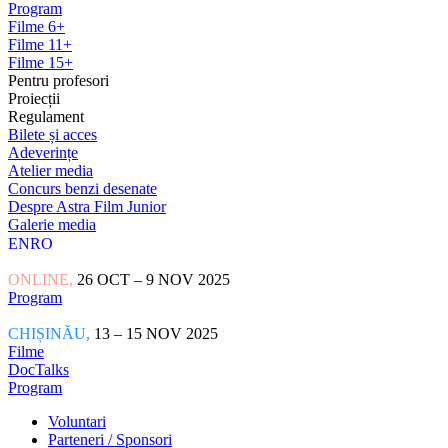
Program
Filme 6+
Filme 11+
Filme 15+
Pentru profesori
Proiecții
Regulament
Bilete și acces
Adeverințe
Atelier media
Concurs benzi desenate
Despre Astra Film Junior
Galerie media
EN
RO
ONLINE,
26 OCT – 9 NOV 2025
Program
CHIȘINĂU,
13 – 15 NOV 2025
Filme
DocTalks
Program
Voluntari
Parteneri / Sponsori