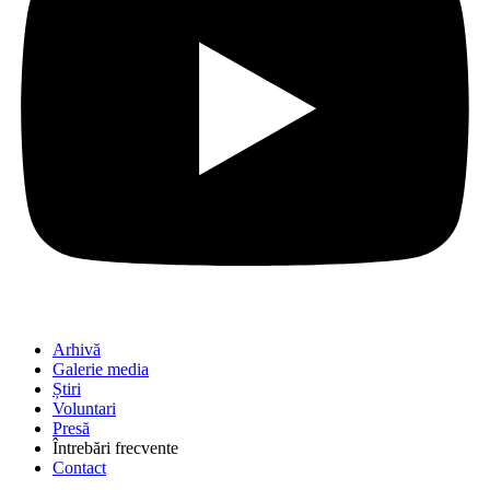
Arhivă
Galerie media
Știri
Voluntari
Presă
Întrebări frecvente
Contact