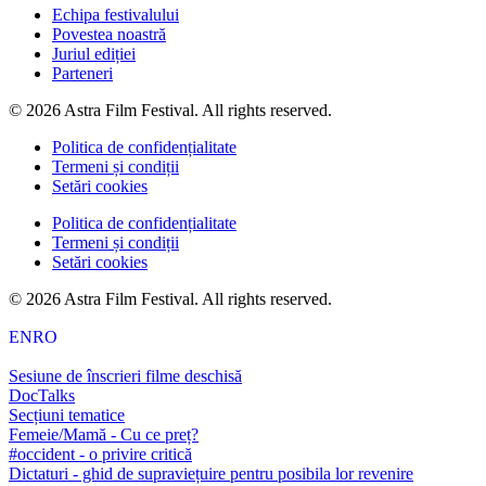
Echipa festivalului
Povestea noastră
Juriul ediției
Parteneri
© 2026 Astra Film Festival. All rights reserved.
Politica de confidențialitate
Termeni și condiții
Setări cookies
Politica de confidențialitate
Termeni și condiții
Setări cookies
© 2026 Astra Film Festival. All rights reserved.
EN
RO
Sesiune de înscrieri filme deschisă
DocTalks
Secțiuni tematice
Femeie/Mamă - Cu ce preț?
#occident - o privire critică
Dictaturi - ghid de supraviețuire pentru posibila lor revenire