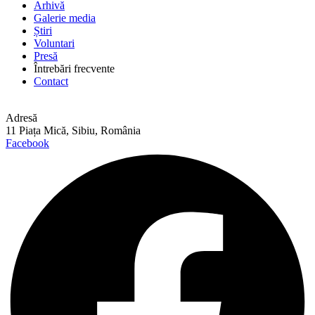
Arhivă
Galerie media
Știri
Voluntari
Presă
Întrebări frecvente
Contact
Adresă
11 Piața Mică, Sibiu, România
Facebook