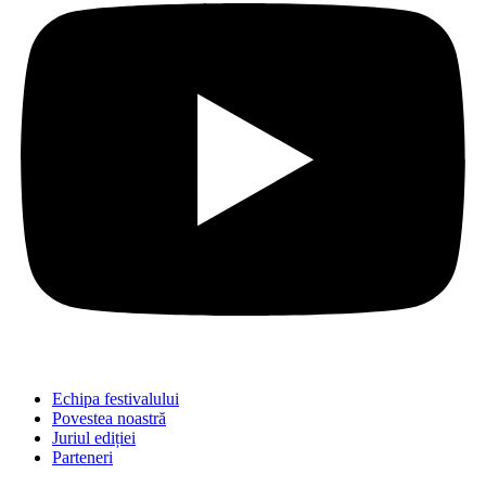
Echipa festivalului
Povestea noastră
Juriul ediției
Parteneri