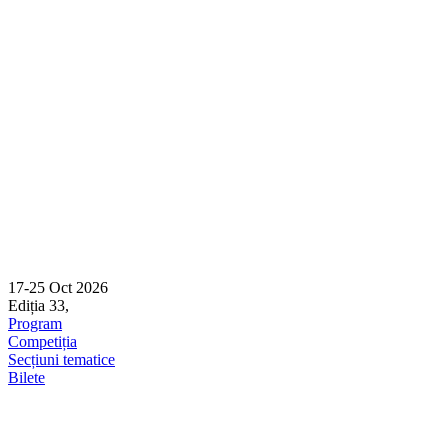
Skip
to
content
17-25 Oct 2026
Ediția 33,
Sibiu
Program
Competiția
Secțiuni tematice
Bilete