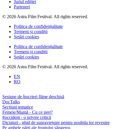
Juriul ediției
Parteneri
© 2026 Astra Film Festival. All rights reserved.
Politica de confidențialitate
Termeni și condiții
Setări cookies
Politica de confidențialitate
Termeni și condiții
Setări cookies
© 2026 Astra Film Festival. All rights reserved.
EN
RO
Sesiune de înscrieri filme deschisă
DocTalks
Secțiuni tematice
Femeie/Mamă - Cu ce preț?
#occident - o privire critică
Dictaturi - ghid de supraviețuire pentru posibila lor revenire
Pe ambele părți ale frontului sângeros