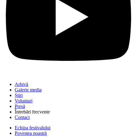
Arhivă
Galerie media
Știri
Voluntari
Presă
Întrebări frecvente
Contact
Echipa festivalului
Povestea noastră