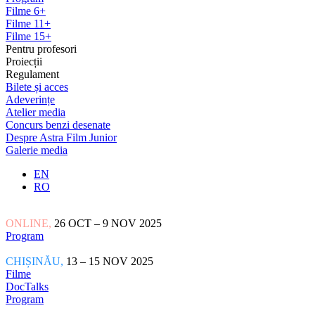
Filme 6+
Filme 11+
Filme 15+
Pentru profesori
Proiecții
Regulament
Bilete și acces
Adeverințe
Atelier media
Concurs benzi desenate
Despre Astra Film Junior
Galerie media
EN
RO
ONLINE,
26 OCT – 9 NOV 2025
Program
CHIȘINĂU,
13 – 15 NOV 2025
Filme
DocTalks
Program