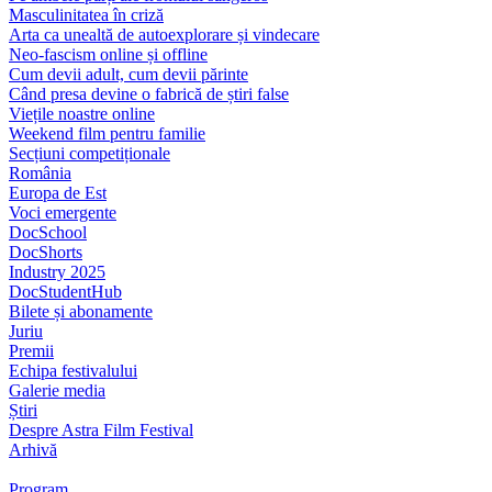
Masculinitatea în criză
Arta ca unealtă de autoexplorare și vindecare
Neo-fascism online și offline
Cum devii adult, cum devii părinte
Când presa devine o fabrică de știri false
Viețile noastre online
Weekend film pentru familie
Secțiuni competiționale
România
Europa de Est
Voci emergente
DocSchool
DocShorts
Industry 2025
DocStudentHub
Bilete și abonamente
Juriu
Premii
Echipa festivalului
Galerie media
Știri
Despre Astra Film Festival
Arhivă
Program