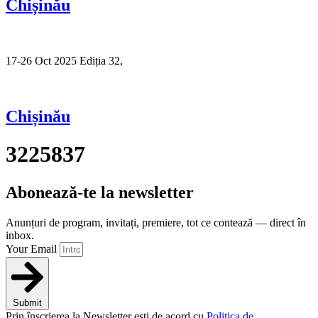
Chișinău
17-26 Oct 2025 Ediția 32,
Sibiu
Chișinău
3225837
Abonează-te la newsletter
Anunțuri de program, invitați, premiere, tot ce contează — direct în
inbox.
Your Email
Submit
Prin înscrierea la Newsletter ești de acord cu
Politica de