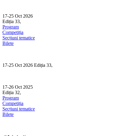
Skip
to
content
17-25 Oct 2026
Ediția 33,
Sibiu
Program
Competiția
Secțiuni tematice
Bilete
17-25 Oct 2026 Ediția 33,
Sibiu
17-26 Oct 2025
Ediția 32,
Sibiu
Program
Competiția
Secțiuni tematice
Bilete