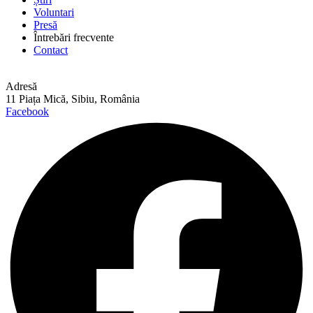
Voluntari
Presă
Întrebări frecvente
Contact
Adresă
11 Piața Mică, Sibiu, România
Facebook