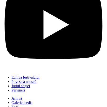
Echipa festivalului
Povestea noastră
Juriul ediției
Parteneri
Arhivă
Galerie media
Știri