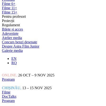
Filme 6+
Filme 11+
Filme 15+
Pentru profesori
Proiecții
Regulament
Bilete și acces
Adeverințe
Atelier media
Concurs benzi desenate
Despre Astra Film Junior
Galerie media
EN
RO
ONLINE,
26 OCT – 9 NOV 2025
Program
CHIȘINĂU,
13 – 15 NOV 2025
Filme
DocTalks
Program