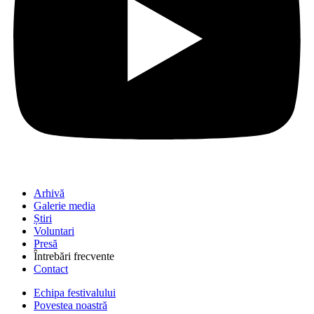
Arhivă
Galerie media
Știri
Voluntari
Presă
Întrebări frecvente
Contact
Echipa festivalului
Povestea noastră