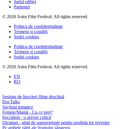
Juriul ediției
Parteneri
© 2026 Astra Film Festival. All rights reserved.
Politica de confidențialitate
Termeni și condiții
Setări cookies
Politica de confidențialitate
Termeni și condiții
Setări cookies
© 2026 Astra Film Festival. All rights reserved.
EN
RO
Sesiune de înscrieri filme deschisă
DocTalks
Secțiuni tematice
Femeie/Mamă - Cu ce preț?
#occident - o privire critică
Dictaturi - ghid de supraviețuire pentru posibila lor revenire
Pe ambele părți ale frontului sângeros