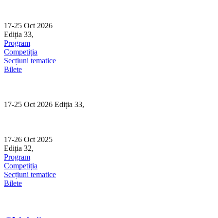
Skip
to
content
17-25 Oct 2026
Ediția 33,
Sibiu
Program
Competiția
Secțiuni tematice
Bilete
17-25 Oct 2026 Ediția 33,
Sibiu
17-26 Oct 2025
Ediția 32,
Sibiu
Program
Competiția
Secțiuni tematice
Bilete