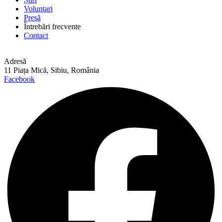
Voluntari
Presă
Întrebări frecvente
Contact
Adresă
11 Piața Mică, Sibiu, România
Facebook