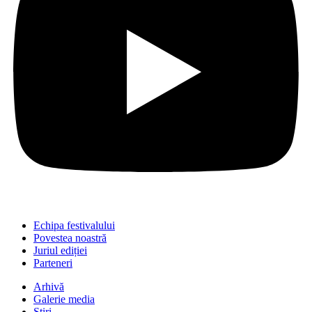
Echipa festivalului
Povestea noastră
Juriul ediției
Parteneri
Arhivă
Galerie media
Știri