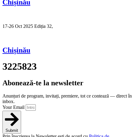
Chișinău
17-26 Oct 2025 Ediția 32,
Sibiu
Chișinău
3225823
Abonează-te la newsletter
Anunțuri de program, invitați, premiere, tot ce contează — direct în
inbox.
Your Email
Submit
Prin înscrierea la Newsletter ești de acord cu
Politica de