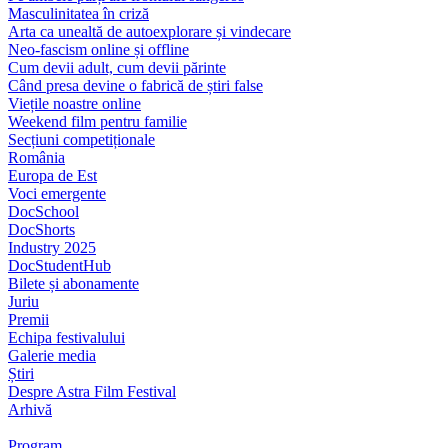
Masculinitatea în criză
Arta ca unealtă de autoexplorare și vindecare
Neo-fascism online și offline
Cum devii adult, cum devii părinte
Când presa devine o fabrică de știri false
Viețile noastre online
Weekend film pentru familie
Secțiuni competiționale
România
Europa de Est
Voci emergente
DocSchool
DocShorts
Industry 2025
DocStudentHub
Bilete și abonamente
Juriu
Premii
Echipa festivalului
Galerie media
Știri
Despre Astra Film Festival
Arhivă
Program