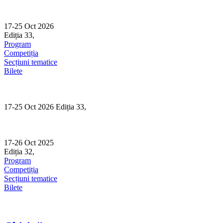
Skip
to
content
17-25 Oct 2026
Ediția 33,
Sibiu
Program
Competiția
Secțiuni tematice
Bilete
17-25 Oct 2026 Ediția 33,
Sibiu
17-26 Oct 2025
Ediția 32,
Sibiu
Program
Competiția
Secțiuni tematice
Bilete