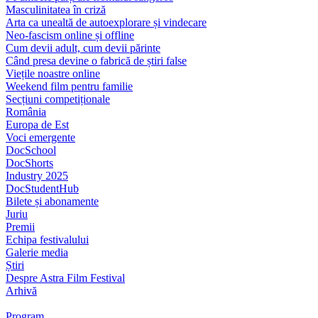
Masculinitatea în criză
Arta ca unealtă de autoexplorare și vindecare
Neo-fascism online și offline
Cum devii adult, cum devii părinte
Când presa devine o fabrică de știri false
Viețile noastre online
Weekend film pentru familie
Secțiuni competiționale
România
Europa de Est
Voci emergente
DocSchool
DocShorts
Industry 2025
DocStudentHub
Bilete și abonamente
Juriu
Premii
Echipa festivalului
Galerie media
Știri
Despre Astra Film Festival
Arhivă
Program