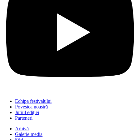
Echipa festivalului
Povestea noastră
Juriul ediției
Parteneri
Arhivă
Galerie media
Știri