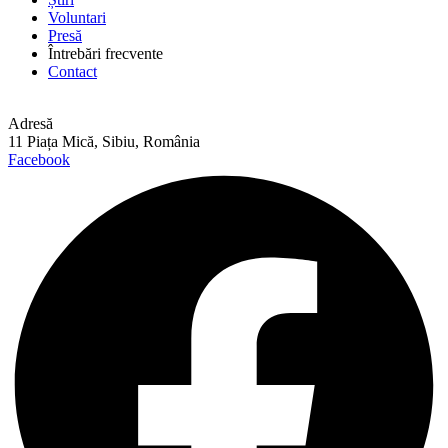
Voluntari
Presă
Întrebări frecvente
Contact
Adresă
11 Piața Mică, Sibiu, România
Facebook