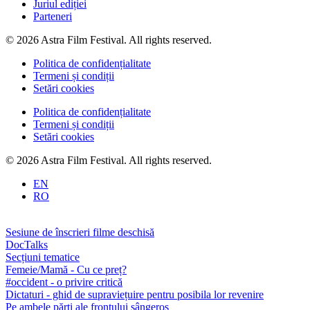
Juriul ediției
Parteneri
© 2026 Astra Film Festival. All rights reserved.
Politica de confidențialitate
Termeni și condiții
Setări cookies
Politica de confidențialitate
Termeni și condiții
Setări cookies
© 2026 Astra Film Festival. All rights reserved.
EN
RO
Sesiune de înscrieri filme deschisă
DocTalks
Secțiuni tematice
Femeie/Mamă - Cu ce preț?
#occident - o privire critică
Dictaturi - ghid de supraviețuire pentru posibila lor revenire
Pe ambele părți ale frontului sângeros