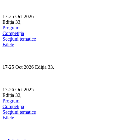
Skip
to
content
17-25 Oct 2026
Ediția 33,
Sibiu
Program
Competiția
Secțiuni tematice
Bilete
17-25 Oct 2026 Ediția 33,
Sibiu
17-26 Oct 2025
Ediția 32,
Sibiu
Program
Competiția
Secțiuni tematice
Bilete