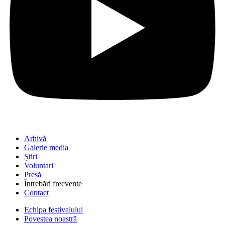
Arhivă
Galerie media
Știri
Voluntari
Presă
Întrebări frecvente
Contact
Echipa festivalului
Povestea noastră