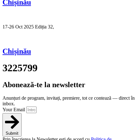
Chișinău
17-26 Oct 2025 Ediția 32,
Sibiu
Chișinău
3225799
Abonează-te la newsletter
Anunțuri de program, invitați, premiere, tot ce contează — direct în
inbox.
Your Email
Submit
Prin înscrierea la Newsletter ești de acord cu
Politica de