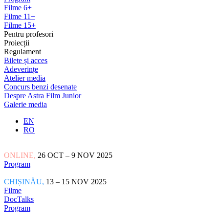
Filme 6+
Filme 11+
Filme 15+
Pentru profesori
Proiecții
Regulament
Bilete și acces
Adeverințe
Atelier media
Concurs benzi desenate
Despre Astra Film Junior
Galerie media
EN
RO
ONLINE,
26 OCT – 9 NOV 2025
Program
CHIȘINĂU,
13 – 15 NOV 2025
Filme
DocTalks
Program