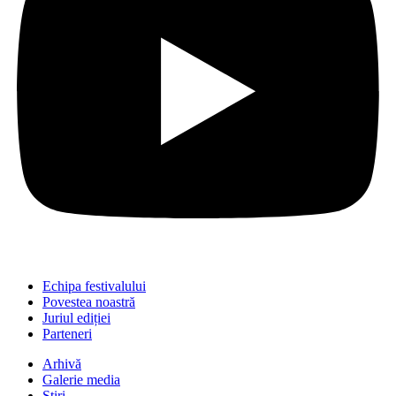
Echipa festivalului
Povestea noastră
Juriul ediției
Parteneri
Arhivă
Galerie media
Știri