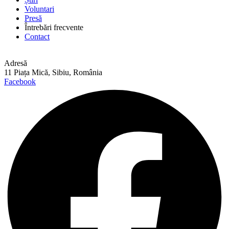
Voluntari
Presă
Întrebări frecvente
Contact
Adresă
11 Piața Mică, Sibiu, România
Facebook