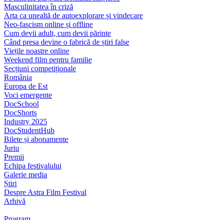
Masculinitatea în criză
Arta ca unealtă de autoexplorare și vindecare
Neo-fascism online și offline
Cum devii adult, cum devii părinte
Când presa devine o fabrică de știri false
Viețile noastre online
Weekend film pentru familie
Secțiuni competiționale
România
Europa de Est
Voci emergente
DocSchool
DocShorts
Industry 2025
DocStudentHub
Bilete și abonamente
Juriu
Premii
Echipa festivalului
Galerie media
Știri
Despre Astra Film Festival
Arhivă
Program