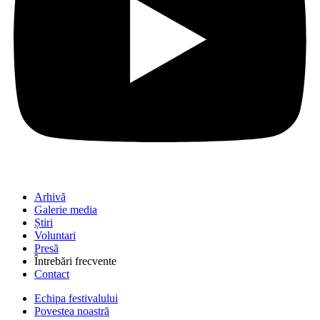
Arhivă
Galerie media
Știri
Voluntari
Presă
Întrebări frecvente
Contact
Echipa festivalului
Povestea noastră