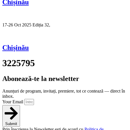
Chișinău
17-26 Oct 2025 Ediția 32,
Sibiu
Chișinău
3225795
Abonează-te la newsletter
Anunțuri de program, invitați, premiere, tot ce contează — direct în
inbox.
Your Email
Submit
Prin înscrierea la Newsletter ești de acord cu
Politica de