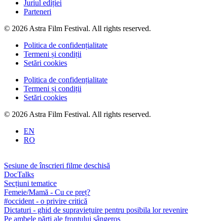
Juriul ediției
Parteneri
© 2026 Astra Film Festival. All rights reserved.
Politica de confidențialitate
Termeni și condiții
Setări cookies
Politica de confidențialitate
Termeni și condiții
Setări cookies
© 2026 Astra Film Festival. All rights reserved.
EN
RO
Sesiune de înscrieri filme deschisă
DocTalks
Secțiuni tematice
Femeie/Mamă - Cu ce preț?
#occident - o privire critică
Dictaturi - ghid de supraviețuire pentru posibila lor revenire
Pe ambele părți ale frontului sângeros