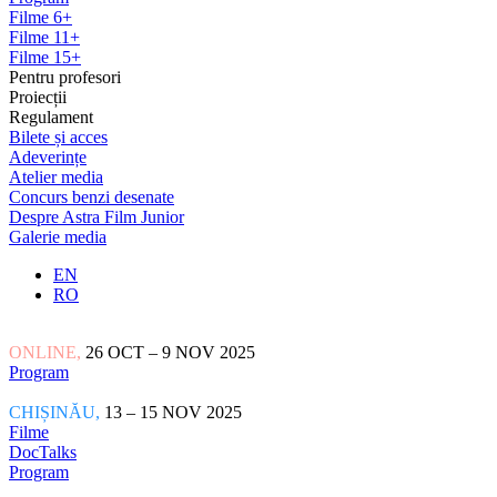
Filme 6+
Filme 11+
Filme 15+
Pentru profesori
Proiecții
Regulament
Bilete și acces
Adeverințe
Atelier media
Concurs benzi desenate
Despre Astra Film Junior
Galerie media
EN
RO
ONLINE,
26 OCT – 9 NOV 2025
Program
CHIȘINĂU,
13 – 15 NOV 2025
Filme
DocTalks
Program