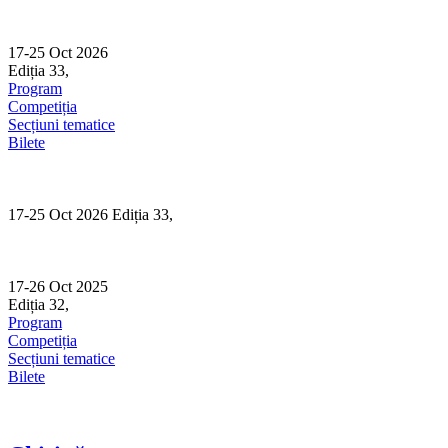
Skip
to
content
17-25 Oct 2026
Ediția 33,
Sibiu
Program
Competiția
Secțiuni tematice
Bilete
17-25 Oct 2026 Ediția 33,
Sibiu
17-26 Oct 2025
Ediția 32,
Sibiu
Program
Competiția
Secțiuni tematice
Bilete