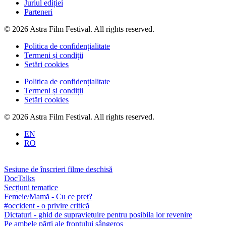
Juriul ediției
Parteneri
© 2026 Astra Film Festival. All rights reserved.
Politica de confidențialitate
Termeni și condiții
Setări cookies
Politica de confidențialitate
Termeni și condiții
Setări cookies
© 2026 Astra Film Festival. All rights reserved.
EN
RO
Sesiune de înscrieri filme deschisă
DocTalks
Secțiuni tematice
Femeie/Mamă - Cu ce preț?
#occident - o privire critică
Dictaturi - ghid de supraviețuire pentru posibila lor revenire
Pe ambele părți ale frontului sângeros