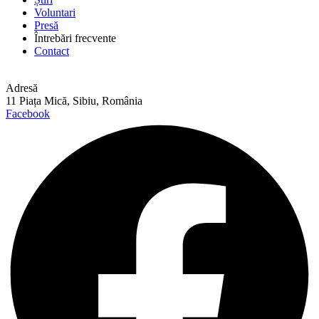
Voluntari
Presă
Întrebări frecvente
Contact
Adresă
11 Piața Mică, Sibiu, România
Facebook