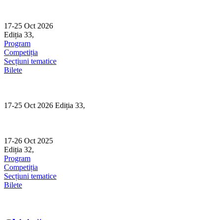
Skip
to
content
17-25 Oct 2026
Ediția 33,
Sibiu
Program
Competiția
Secțiuni tematice
Bilete
17-25 Oct 2026 Ediția 33,
Sibiu
17-26 Oct 2025
Ediția 32,
Sibiu
Program
Competiția
Secțiuni tematice
Bilete