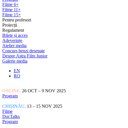
Filme 6+
Filme 11+
Filme 15+
Pentru profesori
Proiecții
Regulament
Bilete și acces
Adeverințe
Atelier media
Concurs benzi desenate
Despre Astra Film Junior
Galerie media
EN
RO
ONLINE,
26 OCT – 9 NOV 2025
Program
CHIȘINĂU,
13 – 15 NOV 2025
Filme
DocTalks
Program