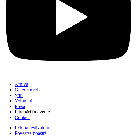
Arhivă
Galerie media
Știri
Voluntari
Presă
Întrebări frecvente
Contact
Echipa festivalului
Povestea noastră