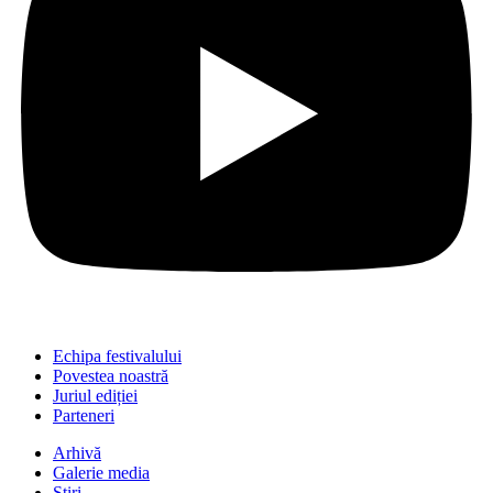
Echipa festivalului
Povestea noastră
Juriul ediției
Parteneri
Arhivă
Galerie media
Știri