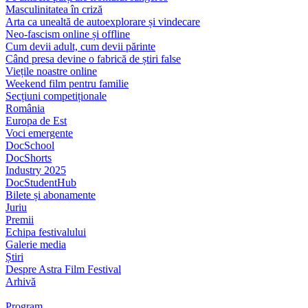
Masculinitatea în criză
Arta ca unealtă de autoexplorare și vindecare
Neo-fascism online și offline
Cum devii adult, cum devii părinte
Când presa devine o fabrică de știri false
Viețile noastre online
Weekend film pentru familie
Secțiuni competiționale
România
Europa de Est
Voci emergente
DocSchool
DocShorts
Industry 2025
DocStudentHub
Bilete și abonamente
Juriu
Premii
Echipa festivalului
Galerie media
Știri
Despre Astra Film Festival
Arhivă
Program