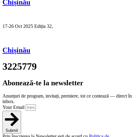
Chișinău
17-26 Oct 2025 Ediția 32,
Sibiu
Chișinău
3225779
Abonează-te la newsletter
Anunțuri de program, invitați, premiere, tot ce contează — direct în
inbox.
Your Email
Submit
Prin înscrierea la Newsletter ești de acord cu
Politica de