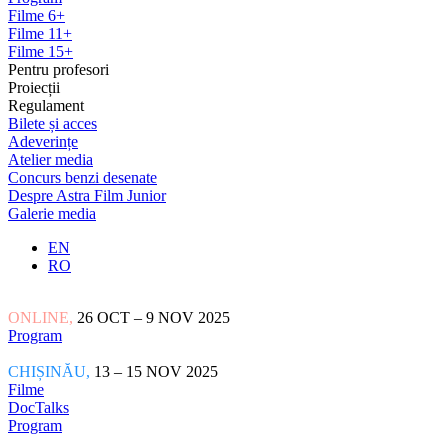
Filme 6+
Filme 11+
Filme 15+
Pentru profesori
Proiecții
Regulament
Bilete și acces
Adeverințe
Atelier media
Concurs benzi desenate
Despre Astra Film Junior
Galerie media
EN
RO
ONLINE,
26 OCT – 9 NOV 2025
Program
CHIȘINĂU,
13 – 15 NOV 2025
Filme
DocTalks
Program