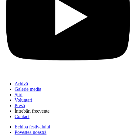
Arhivă
Galerie media
Știri
Voluntari
Presă
Întrebări frecvente
Contact
Echipa festivalului
Povestea noastră