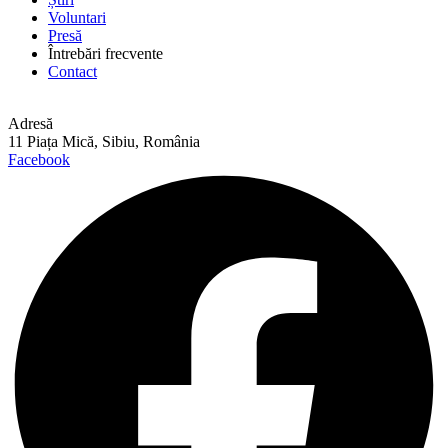
Voluntari
Presă
Întrebări frecvente
Contact
Adresă
11 Piața Mică, Sibiu, România
Facebook