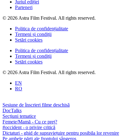
Juriul ediției
Parteneri
© 2026 Astra Film Festival. All rights reserved.
Politica de confidențialitate
Termeni și condiții
Setări cookies
Politica de confidențialitate
Termeni și condiții
Setări cookies
© 2026 Astra Film Festival. All rights reserved.
EN
RO
Sesiune de înscrieri filme deschisă
DocTalks
Secțiuni tematice
Femeie/Mamă - Cu ce preț?
#occident - o privire critică
Dictaturi - ghid de supraviețuire pentru posibila lor revenire
Pe ambele părți ale frontului sângeros