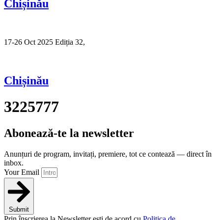
Chișinău
17-26 Oct 2025 Ediția 32,
Sibiu
Chișinău
3225777
Abonează-te la newsletter
Anunțuri de program, invitați, premiere, tot ce contează — direct în
inbox.
Your Email
Submit
Prin înscrierea la Newsletter ești de acord cu
Politica de