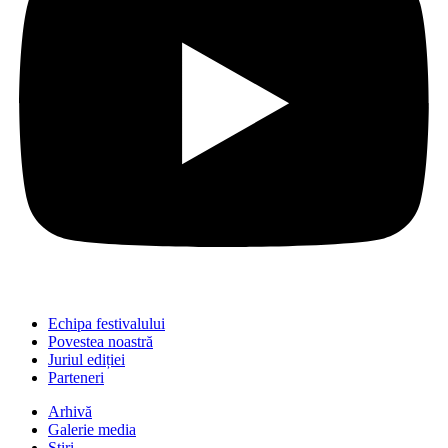
Echipa festivalului
Povestea noastră
Juriul ediției
Parteneri
Arhivă
Galerie media
Știri