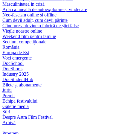
Masculinitatea în criză
Arta ca unealtă de autoexplorare și vindecare
Neo-fascism online și offline
Cum devii adult, cum devii părinte
Când presa devine o fabrică de știri false
Viețile noastre online
Weekend film pentru familie
Secțiuni competiționale
România
Europa de Est
Voci emergente
DocSchool
DocShorts
Industry 2025
DocStudentHub
Bilete și abonamente
Juriu
Premii
Echipa festivalului
Galerie media
Știri
Despre Astra Film Festival
Arhivă
Program