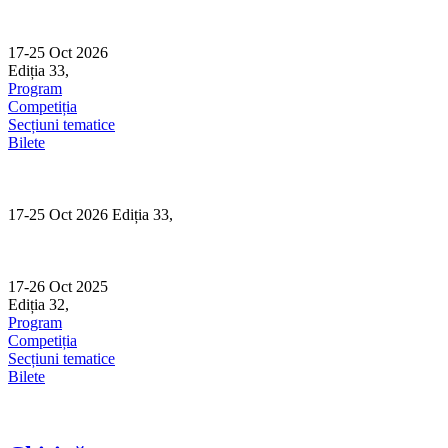
Skip
to
content
17-25 Oct 2026
Ediția 33,
Sibiu
Program
Competiția
Secțiuni tematice
Bilete
17-25 Oct 2026 Ediția 33,
Sibiu
17-26 Oct 2025
Ediția 32,
Sibiu
Program
Competiția
Secțiuni tematice
Bilete